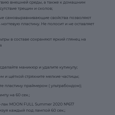
ствию внешней среды, а также к домашним
сутствие трещин и сколов;
ные самовыравнивающие свойства позволяют
ногтевую пластину. Не полосит и не оставляет
ьтры в составе сохраняют яркий глянец на
я
сделайте маникюр и удалите кутикулу;
м и щёткой стряхните мелкие частицы;
е пластину праймером ( ультрабондом);
мпу на 60 сек.;
ль-лак MOON FULL Summer 2020 №617
зуя каждый под лампой 60 сек.;