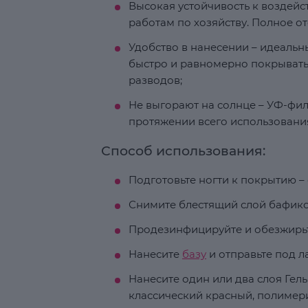
Высокая устойчивость к воздей
работам по хозяйству. Полное от
Удобство в нанесении – идеаль
быстро и равномерно покрывать 
разводов;
Не выгорают на солнце – УФ-фил
протяжении всего использовани
Способ использования:
Подготовьте ногти к покрытию – 
Снимите блестящий слой бафико
Продезинфицируйте и обезжирьт
Нанесите
базу
и отправьте под ла
Нанесите один или два слоя Ге
классический красный, полимери