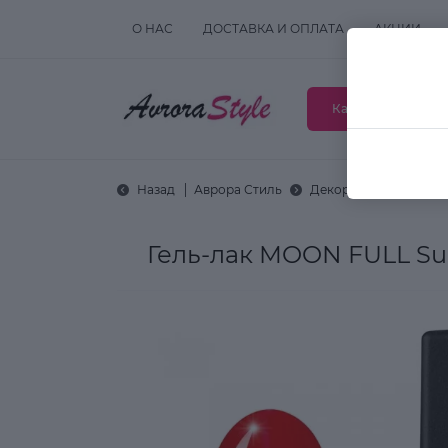
О НАС
ДОСТАВКА И ОПЛАТА
АКЦИИ
Каталог товаров
Назад
Аврора Стиль
Декоративная космет
Гель-лак MOON FULL S