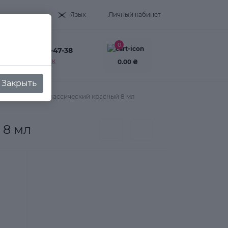
Язык
Личный кабинет
0
+38(093) 995-47-38
Заказать звонок
0.00 ₴
Закрыть
Summer №617 классический красный 8 мл
 8 мл