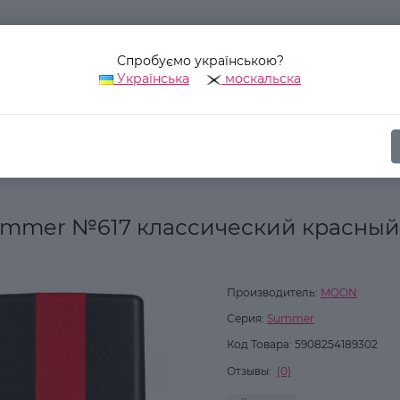
Спробуємо українською?
Українська
москальска
Наш адрес:
Украина, г. Киев, ул. Уинстона Черчилля, 42
ика
Для ногтей
Гель-лаки для ногтей
Гель-лак MOON FULL 
ummer №617 классический красный
Производитель:
MOON
Серия:
Summer
Код Товара:
5908254189302
Отзывы:
(0)