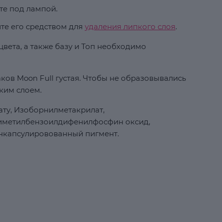
те под лампой.
ите его средством для
удаления липкого слоя
.
вета, а также базу и Топ необходимо
ков Moon Full густая. Чтобы не образовывались
ким слоем.
ту, Изоборнилметакрилат,
риметилбензоилдифенилфосфин оксид,
нкапсулировованный пигмент.