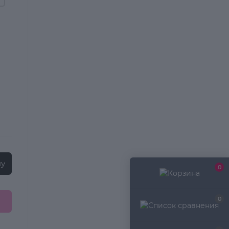
ну
0
0