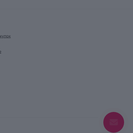
купок
е