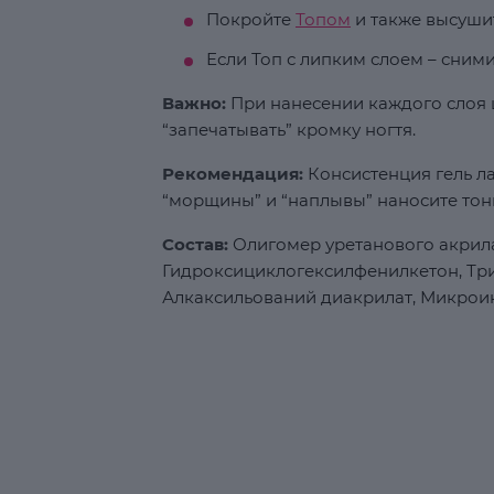
Покройте
Топом
и также высуши
Если Топ с липким слоем – сним
Важно:
При нанесении каждого слоя ц
“запечатывать” кромку ногтя.
Рекомендация:
Консистенция гель ла
“морщины” и “наплывы” наносите тон
Состав:
Олигомер уретанового акрила
Гидроксициклогексилфенилкетон, Т
Алкаксильований диакрилат, Микрои