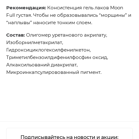
Рекомендация:
Консистенция гель лаков Moon
Full густая. Чтобы не образовывались “морщины” и
“наплывы” наносите тонким слоем.
Состав:
Олигомер уретанового акрилату,
Изоборнилметакрилат,
Гидроксициклогексилфенилкетон,
Триметилбензоилдифенилфосфин оксид,
Алкаксильований диакрилат,
Микроинкапсулировованный пигмент.
Подписывайтесь на новости и акции: