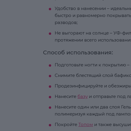
Удобство в нанесении – идеаль
быстро и равномерно покрывать 
разводов;
Не выгорают на солнце – УФ-фил
протяжении всего использовани
Способ использования:
Подготовьте ногти к покрытию – 
Снимите блестящий слой бафико
Продезинфицируйте и обезжирьт
Нанесите
базу
и отправьте под ла
Нанесите один или два слоя Ге
полимеризуя каждый под лампой 
Покройте
Топом
и также высуши