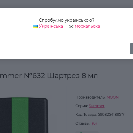
Спробуємо українською?
Українська
москальска
Наш адрес:
Украина, г. Киев, ул. Уинстона Черчилля, 42
ика
Для ногтей
Гель-лаки для ногтей
Гель-лак MOON FULL
ummer №632 Шартрез 8 мл
Производитель:
MOON
Серия:
Summer
Код Товара:
5908254189517
Отзывы:
(0)