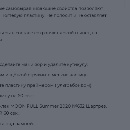
ные самовыравнивающие свойства позволяют
ногтевую пластину. Не полосит и не оставляет
ьтры в составе сохраняют яркий глянец на
я
сделайте маникюр и удалите кутикулу;
м и щёткой стряхните мелкие частицы;
е пластину праймером ( ультрабондом);
мпу на 60 сек.;
ль-лак MOON FULL Summer 2020 №632 Шартрез,
60 сек.;
те под лампой.