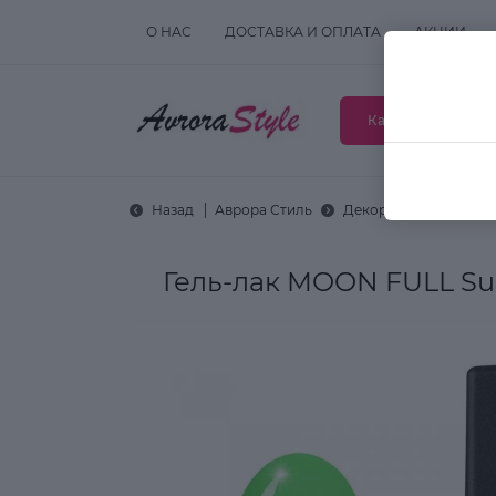
О НАС
ДОСТАВКА И ОПЛАТА
АКЦИИ
Каталог товаров
Назад
Аврора Стиль
Декоративная космет
Гель-лак MOON FULL S