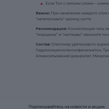
Если Топ с липким слоем – сним
Важно:
При нанесении каждого слоя ц
“запечатывать” кромку ногтя.
Рекомендация:
Консистенция гель ла
“морщины” и “наплывы” наносите тон
Состав:
Олигомер уретанового акрила
Гидроксициклогексилфенилкетон, Т
Алкаксильований диакрилат, Микрои
Подписывайтесь на новости и акции: