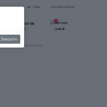
Язык
Личный кабинет
0
+38(093) 995-47-38
Заказать звонок
0.00 ₴
Закрыть
 Summer №632 Шартрез 8 мл