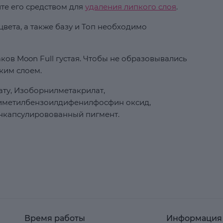
ите его средством для
удаления липкого слоя
.
вета, а также базу и Топ необходимо
ков Moon Full густая. Чтобы не образовывались
ким слоем.
ту, Изоборнилметакрилат,
риметилбензоилдифенилфосфин оксид,
нкапсулировованный пигмент.
Время работы
Информация