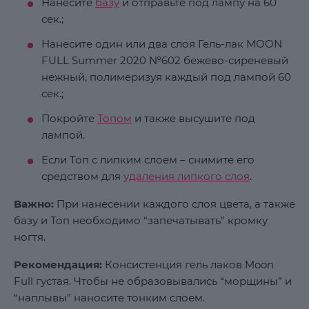
Нанесите
базу
и отправьте под лампу на 60
сек.;
Нанесите один или два слоя Гель-лак MOON
FULL Summer 2020 №602 бежево-сиреневый
нежный, полимеризуя каждый под лампой 60
сек.;
Покройте
Топом
и также высушите под
лампой.
Если Топ с липким слоем – снимите его
средством для
удаления липкого слоя
.
Важно:
При нанесении каждого слоя цвета, а также
базу и Топ необходимо “запечатывать” кромку
ногтя.
Рекомендация:
Консистенция гель лаков Moon
Full густая. Чтобы не образовывались “морщины” и
“наплывы” наносите тонким слоем.