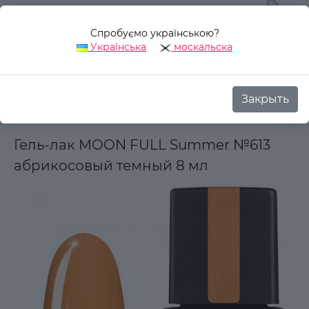
Спробуємо українською?
0
Українська
москальска
Закрыть
Назад
Аврора Стиль
Декоративная косметика
Для ног
Гель-лак MOON FULL Summer №613
абрикосовый темный 8 мл