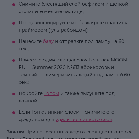
Снимите блестящий слой бафиком и щёткой
стряхните мелкие частицы;
Продезинфицируйте и обезжирьте пластину
праймером ( ультрабондом);
Нанесите
базу
и отправьте под лампу на 60
сек.;
Нанесите один или два слоя Гель-лак MOON
FULL Summer 2020 №613 абрикосовый
темный, полимеризуя каждый под лампой 60
сек.;
Покройте
Топом
и также высушите под
лампой.
Если Топ с липким слоем – снимите его
средством для
удаления липкого слоя
.
Важно:
При нанесении каждого слоя цвета, а также