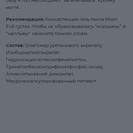
базу и Топ необходимо “запечатывать” кромку
ногтя.
Рекомендация:
Консистенция гель лаков Moon
Full густая. Чтобы не образовывались “морщины” и
“наплывы” наносите тонким слоем.
Состав:
Олигомер уретанового акрилату,
Изоборнилметакрилат,
Гидроксициклогексилфенилкетон,
Триметилбензоилдифенилфосфин оксид,
Алкаксильований диакрилат,
Микроинкапсулировованный пигмент.