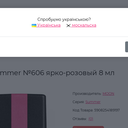
Спробуємо українською?
Українська
москальска
Наш адрес:
Украина, г. Киев, ул. Уинстона Черчилля, 42
ика
Для ногтей
Гель-лаки для ногтей
Гель-лак MOON FULL
ummer №606 ярко-розовый 8 мл
Производитель:
MOON
Серия:
Summer
Код Товара:
5908254189197
Отзывы:
(0)