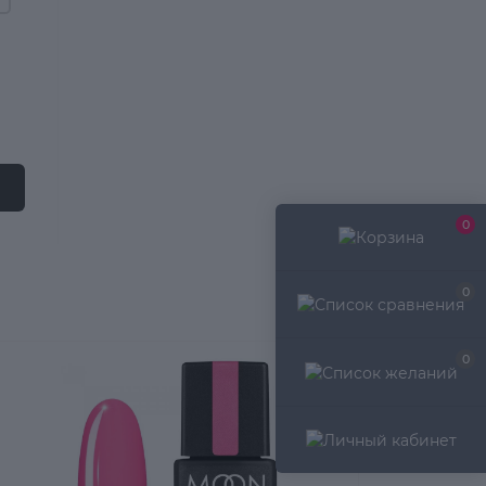
0
0
0