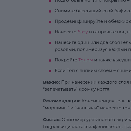
Подготовьте ногти к покрытию – 
Снимите блестящий слой бафико
Продезинфицируйте и обезжирьт
Нанесите
базу
и отправьте под ла
Нанесите один или два слоя Ге
розовый, полимеризуя каждый по
Покройте
Топом
и также высуши
Если Топ с липким слоем – сним
Важно:
При нанесении каждого слоя ц
“запечатывать” кромку ногтя.
Рекомендация:
Консистенция гель ла
“морщины” и “наплывы” наносите тон
Состав:
Олигомер уретанового акрила
Гидроксициклогексилфенилкетон, Т