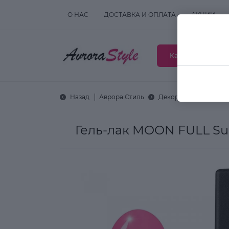
О НАС
ДОСТАВКА И ОПЛАТА
АКЦИИ
Каталог товаров
Назад
Аврора Стиль
Декоративная космет
Гель-лак MOON FULL S