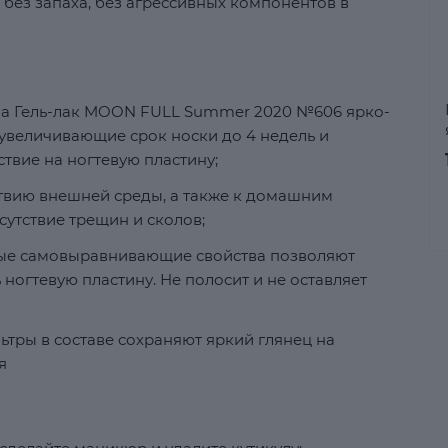
 без запаха, без агрессивных компонентов в
ла Гель-лак MOON FULL Summer 2020 №606 ярко-
увеличивающие срок носки до 4 недель и
вие на ногтевую пластину;
ствию внешней среды, а также к домашним
сутствие трещин и сколов;
ные самовыравнивающие свойства позволяют
ногтевую пластину. Не полосит и не оставляет
ьтры в составе сохраняют яркий глянец на
я