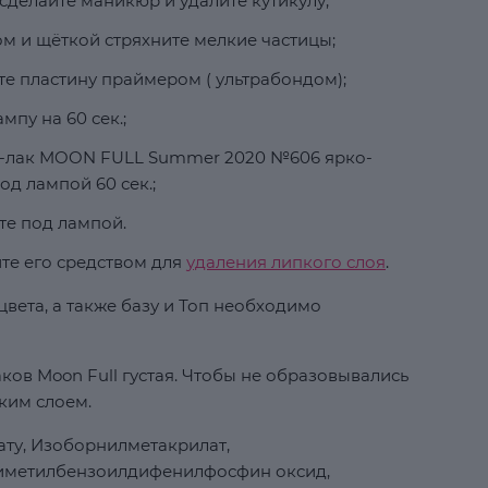
сделайте маникюр и удалите кутикулу;
м и щёткой стряхните мелкие частицы;
е пластину праймером ( ультрабондом);
мпу на 60 сек.;
ль-лак MOON FULL Summer 2020 №606 ярко-
д лампой 60 сек.;
те под лампой.
ите его средством для
удаления липкого слоя
.
вета, а также базу и Топ необходимо
ков Moon Full густая. Чтобы не образовывались
ким слоем.
ту, Изоборнилметакрилат,
риметилбензоилдифенилфосфин оксид,