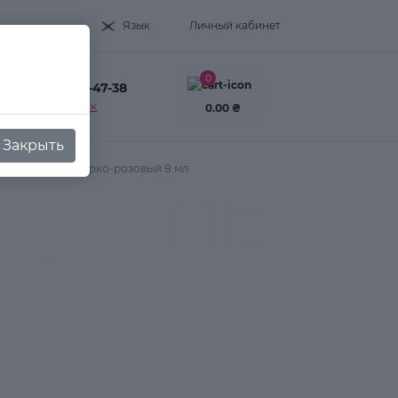
Язык
Личный кабинет
0
+38(093) 995-47-38
Заказать звонок
0.00 ₴
Закрыть
 Summer №606 ярко-розовый 8 мл