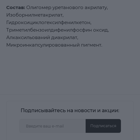
Состав:
Олигомер уретанового акрилату,
Изоборнилметакрилат,
Гидроксициклогексилфенилкетон,
Триметилбензоилдифенилфосфин оксид,
Алкаксильований диакрилат,
Микроинкапсулировованный пигмент.
Подписывайтесь на новости и акции:
Подписаться