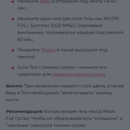
Нанесите
базу
и отправьте под лампу на 60
сек.;
Нанесите один или два слоя Гель-лак MOON
FULL Summer 2020 №622 сиреневый
винтажный, полимеризуя каждый под лампой
60 сек.;
Покройте
Топом
и также высушите под
лампой.
Если Топ с липким слоем – снимите его
средством для
удаления липкого слоя
.
Важно:
При нанесении каждого слоя цвета, а также
базу и Топ необходимо “запечатывать” кромку
ногтя.
Рекомендация:
Консистенция гель лаков Moon
Full густая. Чтобы не образовывались “морщины” и
“наплывы” наносите тонким слоем.