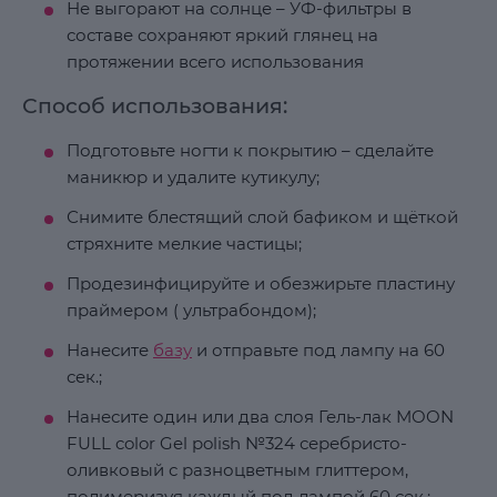
Не выгорают на солнце – УФ-фильтры в
составе сохраняют яркий глянец на
протяжении всего использования
Способ использования:
Подготовьте ногти к покрытию – сделайте
маникюр и удалите кутикулу;
Снимите блестящий слой бафиком и щёткой
стряхните мелкие частицы;
Продезинфицируйте и обезжирьте пластину
праймером ( ультрабондом);
Нанесите
базу
и отправьте под лампу на 60
сек.;
Нанесите один или два слоя Гель-лак MOON
FULL color Gel polish №324 серебристо-
оливковый с разноцветным глиттером,
полимеризуя каждый под лампой 60 сек.;