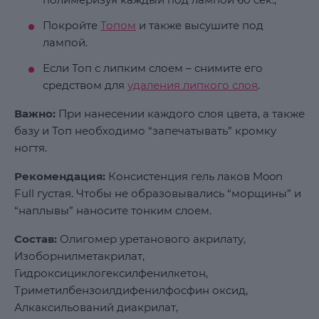
Покройте
Топом
и также высушите под
лампой.
Если Топ с липким слоем – снимите его
средством для
удаления липкого слоя
.
Важно:
При нанесении каждого слоя цвета, а также
базу и Топ необходимо “запечатывать” кромку
ногтя.
Рекомендация:
Консистенция гель лаков Moon
Full густая. Чтобы не образовывались “морщины” и
“наплывы” наносите тонким слоем.
Состав:
Олигомер уретанового акрилату,
Изоборнилметакрилат,
Гидроксициклогексилфенилкетон,
Триметилбензоилдифенилфосфин оксид,
Алкаксильований диакрилат,