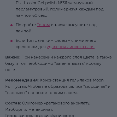
FULL color Gel polish №311 жемчужный
перламутровый, полимеризуя каждый под
лампой 60 сек.;
Покройте
Топом
и также высушите под
лампой.
Если Топ с липким слоем – снимите его
средством для
удаления липкого слоя
.
Важно:
При нанесении каждого слоя цвета, а также
базу и Топ необходимо “запечатывать” кромку
ногтя.
Рекомендация:
Консистенция гель лаков Moon
Full густая. Чтобы не образовывались “морщины” и
“наплывы” наносите тонким слоем.
Состав:
Олигомер уретанового акрилату,
Изоборнилметакрилат,
Гидроксициклогексилфенилкетон,