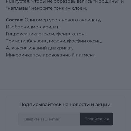
Full густая. Чтобы не образовывались “морщины” и
“наплывы” наносите тонким слоем.
Состав:
Олигомер уретанового акрилату,
Изоборнилметакрилат,
Гидроксициклогексилфенилкетон,
Триметилбензоилдифенилфосфин оксид,
Алкаксильований диакрилат,
Микроинкапсулировованный пигмент.
Подписывайтесь на новости и акции:
Подписаться