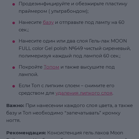
Продезинфицируйте и обезжирьте пластину
праймером ( ультрабондом);
Нанесите
базу
и отправьте под лампу на 60
сек.;
Нанесите один или два слоя Гель-лак MOON
FULL color Gel polish №649 чистый сиреневый,
полимеризуя каждый под лампой 60 сек.;
Покройте
Топом
и также высушите под
лампой.
Если Топ с липким слоем – снимите его
средством для
удаления липкого слоя
.
Важно:
При нанесении каждого слоя цвета, а также
базу и Топ необходимо “запечатывать” кромку
ногтя.
Рекомендация:
Консистенция гель лаков Moon