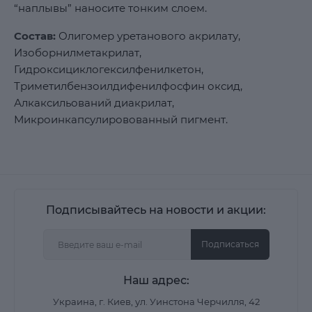
“наплывы” наносите тонким слоем.
Состав:
Олигомер уретанового акрилату,
Изоборнилметакрилат,
Гидроксициклогексилфенилкетон,
Триметилбензоилдифенилфосфин оксид,
Алкаксильований диакрилат,
Микроинкапсулировованный пигмент.
Подписывайтесь на новости и акции:
Подписаться
Наш адрес:
Украина, г. Киев, ул. Уинстона Черчилля, 42