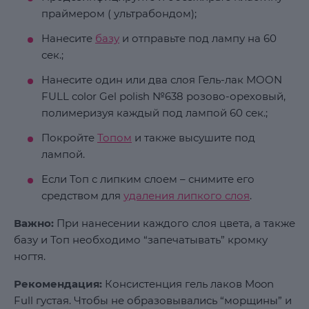
праймером ( ультрабондом);
Нанесите
базу
и отправьте под лампу на 60
сек.;
Нанесите один или два слоя Гель-лак MOON
FULL color Gel polish №638 розово-ореховый,
полимеризуя каждый под лампой 60 сек.;
Покройте
Топом
и также высушите под
лампой.
Если Топ с липким слоем – снимите его
средством для
удаления липкого слоя
.
Важно:
При нанесении каждого слоя цвета, а также
базу и Топ необходимо “запечатывать” кромку
ногтя.
Рекомендация:
Консистенция гель лаков Moon
Full густая. Чтобы не образовывались “морщины” и