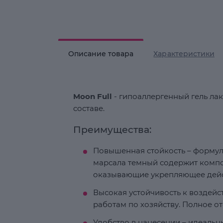
Описание товара
Характеристики
Moon Full
- гипоаллергенный гель лак
составе.
Преимущества:
Повышенная стойкость – формула
марсала темный содержит компо
оказывающие укрепляющее дейст
Высокая устойчивость к воздей
работам по хозяйству. Полное от
Удобство в нанесении – идеаль