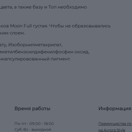
вета, а также базу и Топ необходимо
ков Moon Full густая. Чтобы не образовывались
ким слоем.
ту, Изоборнилметакрилат,
риметилбензоилдифенилфосфин оксид,
нкапсулировованный пигмент.
Время работы
Информация
Пн-пт - 09:00 - 18:00
Преимущества по
Суб-Вс - выходной
на Avrora Style