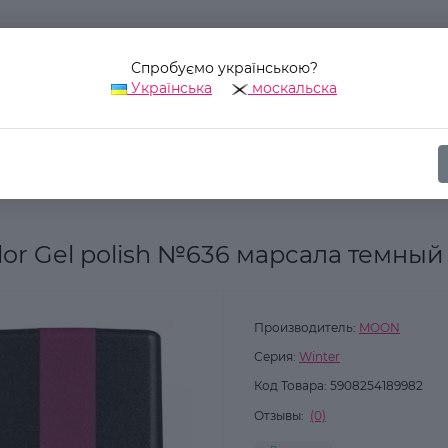
Спробуємо українською?
Українська
москальска
Наш адрес:
Украина, г. Киев, ул. Уинстона Черчилля, 42
ика
Для ногтей
Гель-лаки для ногтей
Гель-лак MOON FULL c
or Gel polish №636 марсала темный
Производитель:
MOON
Серия:
Winter
Код Товара:
5908254189982
Отзывы:
(0)