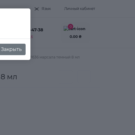
Язык
Личный кабинет
0
+38(093) 995-47-38
Заказать звонок
0.00 ₴
Закрыть
olor Gel polish №636 марсала темный 8 мл
 8 мл