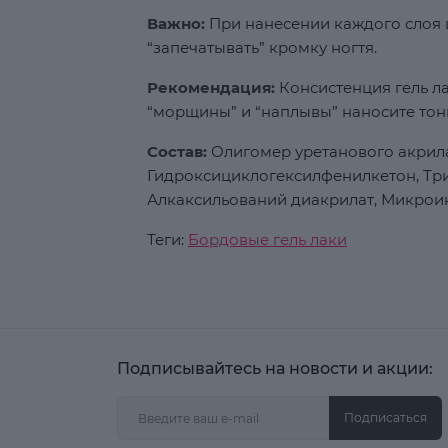
Важно:
При нанесении каждого слоя ц
“запечатывать” кромку ногтя.
Рекомендация:
Консистенция гель ла
“морщины” и “наплывы” наносите тон
Состав:
Олигомер уретанового акрила
Гидроксициклогексилфенилкетон, Т
Алкаксильований диакрилат, Микрои
Теги:
Бордовые гель лаки
Подписывайтесь на новости и акции:
Подписаться