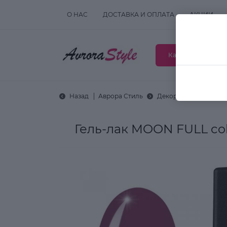
О НАС
ДОСТАВКА И ОПЛАТА
АКЦИИ
Каталог товаров
Назад
Аврора Стиль
Декоративная космет
Гель-лак MOON FULL col