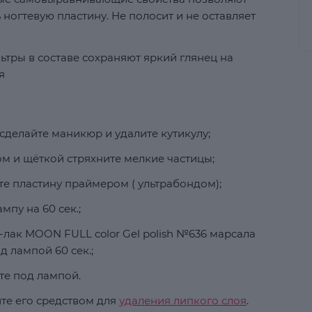
ногтевую пластину. Не полосит и не оставляет
ьтры в составе сохраняют яркий глянец на
я
сделайте маникюр и удалите кутикулу;
м и щёткой стряхните мелкие частицы;
е пластину праймером ( ультрабондом);
мпу на 60 сек.;
-лак MOON FULL color Gel polish №636 марсала
 лампой 60 сек.;
те под лампой.
ите его средством для
удаления липкого слоя
.