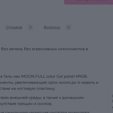
Отзывов
0
Вопросы
0
 без запаха, без агрессивных компонентов в
 Гель-лак MOON FULL color Gel polish №636
ненты, увеличивающие срок носки до 4 недель и
вие на ногтевую пластину;
ствию внешней среды, а также к домашним
сутствие трещин и сколов;
ные самовыравнивающие свойства позволяют