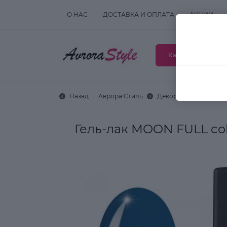
О НАС
ДОСТАВКА И ОПЛАТА
АКЦИИ
Каталог товаров
Назад
Аврора Стиль
Декоративная космет
Гель-лак MOON FULL col