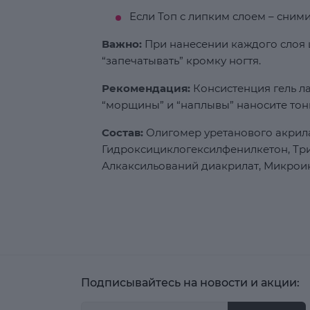
Если Топ с липким слоем – сним
Важно:
При нанесении каждого слоя ц
“запечатывать” кромку ногтя.
Рекомендация:
Консистенция гель ла
“морщины” и “наплывы” наносите тон
Состав:
Олигомер уретанового акрила
Гидроксициклогексилфенилкетон, Т
Алкаксильований диакрилат, Микрои
Подписывайтесь на новости и акции: