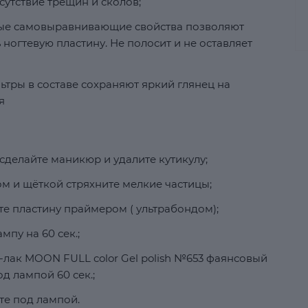
сутствие трещин и сколов;
ные самовыравнивающие свойства позволяют
ногтевую пластину. Не полосит и не оставляет
ьтры в составе сохраняют яркий глянец на
я
сделайте маникюр и удалите кутикулу;
м и щёткой стряхните мелкие частицы;
е пластину праймером ( ультрабондом);
мпу на 60 сек.;
ь-лак MOON FULL color Gel polish №653 фаянсовый
д лампой 60 сек.;
те под лампой.