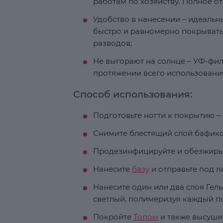
работам по хозяйству. Полное от
Удобство в нанесении – идеаль
быстро и равномерно покрывать 
разводов;
Не выгорают на солнце – УФ-фил
протяжении всего использовани
Способ использования:
Подготовьте ногти к покрытию – 
Снимите блестящий слой бафико
Продезинфицируйте и обезжирьт
Нанесите
базу
и отправьте под ла
Нанесите один или два слоя Гел
светлый, полимеризуя каждый по
Покройте
Топом
и также высуши