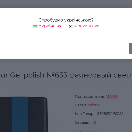
Спробуємо українською?
Українська
москальска
Наш адрес:
Украина, г. Киев, ул. Уинстона Черчилля, 42
ика
Для ногтей
Гель-лаки для ногтей
Гель-лак MOON FULL c
or Gel polish №653 фаянсовый свет
Производитель:
MOON
Серия:
Winter
Код Товара:
5908254190155
Отзывы:
(0)