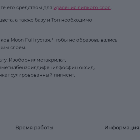
ите его средством для
удаления липкого слоя
.
вета, а также базу и Топ необходимо
ков Moon Full густая. Чтобы не образовывались
ким слоем.
ту, Изоборнилметакрилат,
риметилбензоилдифенилфосфин оксид,
нкапсулировованный пигмент.
Время работы
Информация