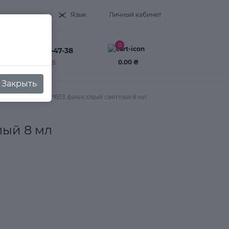
Язык
Личный кабинет
0
+38(093) 995-47-38
Заказать звонок
0.00 ₴
Закрыть
olor Gel polish №653 фаянсовый светлый 8 мл
лый 8 мл