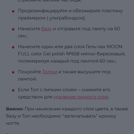
Продезинфицируйте и обезжирьте пластину
праймером ( ультрабондом);
Нанесите
базу
и отправьте под лампу на 60
сек.;
Нанесите один или два слоя Гель-лак MOON
FULL color Gel polish №658 мятно-бирюзовый,
полимеризуя каждый под лампой 60 сек.;
Покройте
Топом
и также высушите под
лампой.
Если Топ с липким слоем – снимите его
средством для
удаления липкого слоя
.
Важно:
При нанесении каждого слоя цвета, а также
базу и Топ необходимо “запечатывать” кромку
ногтя.