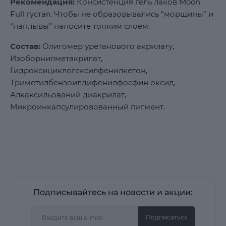
Рекомендация:
Консистенция гель лаков Moon
Full густая. Чтобы не образовывались “морщины” и
“наплывы” наносите тонким слоем.
Состав:
Олигомер уретанового акрилату,
Изоборнилметакрилат,
Гидроксициклогексилфенилкетон,
Триметилбензоилдифенилфосфин оксид,
Алкаксильований диакрилат,
Микроинкапсулировованный пигмент.
Подписывайтесь на новости и акции:
Подписаться