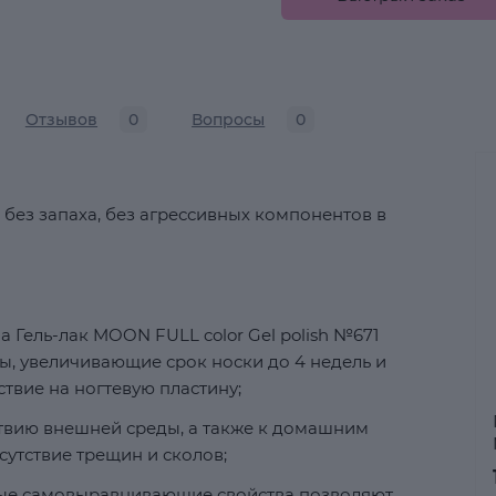
Отзывов
0
Вопросы
0
 без запаха, без агрессивных компонентов в
 Гель-лак MOON FULL color Gel polish №671
, увеличивающие срок носки до 4 недель и
вие на ногтевую пластину;
ствию внешней среды, а также к домашним
сутствие трещин и сколов;
ные самовыравнивающие свойства позволяют