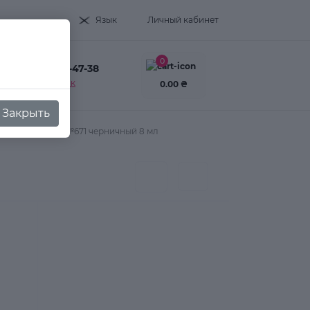
Язык
Личный кабинет
0
+38(093) 995-47-38
Заказать звонок
0.00 ₴
Закрыть
olor Gel polish №671 черничный 8 мл