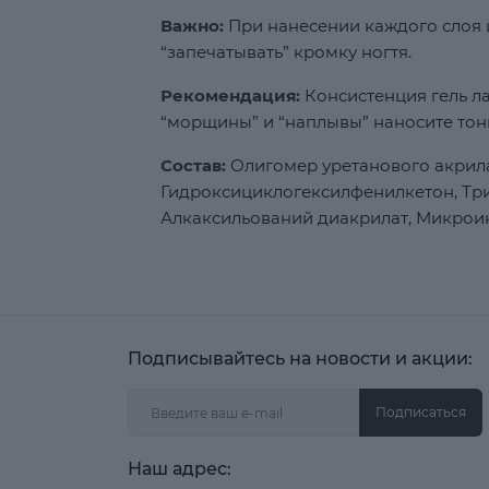
Важно:
При нанесении каждого слоя ц
“запечатывать” кромку ногтя.
Рекомендация:
Консистенция гель ла
“морщины” и “наплывы” наносите тон
Состав:
Олигомер уретанового акрила
Гидроксициклогексилфенилкетон, Т
Алкаксильований диакрилат, Микрои
Подписывайтесь на новости и акции:
Подписаться
Наш адрес: