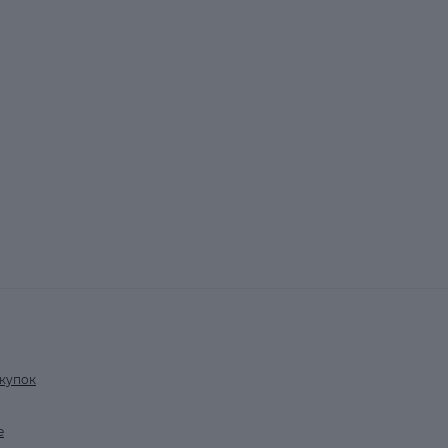
купок
е