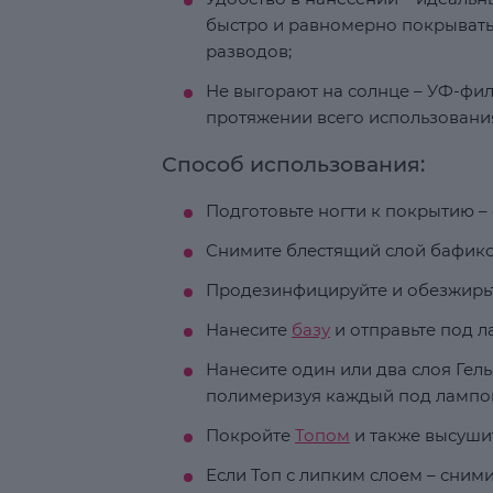
быстро и равномерно покрывать 
разводов;
Не выгорают на солнце – УФ-фил
протяжении всего использовани
Способ использования:
Подготовьте ногти к покрытию – 
Снимите блестящий слой бафико
Продезинфицируйте и обезжирьт
Нанесите
базу
и отправьте под ла
Нанесите один или два слоя Гель
полимеризуя каждый под лампой 
Покройте
Топом
и также высуши
Если Топ с липким слоем – сним