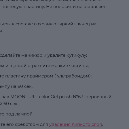
ногтевую пластину. Не полосит и не оставляет
ьтры в составе сохраняют яркий глянец на
я
сделайте маникюр и удалите кутикулу;
м и щёткой стряхните мелкие частицы;
е пластину праймером ( ультрабондом);
мпу на 60 сек.;
-лак MOON FULL color Gel polish №671 черничный,
60 сек.;
те под лампой.
ите его средством для
удаления липкого слоя
.