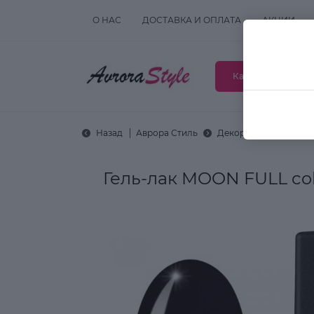
О НАС
ДОСТАВКА И ОПЛАТА
АКЦИИ
Каталог товаров
Назад
Аврора Стиль
Декоративная космет
Гель-лак MOON FULL col