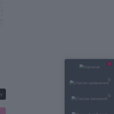
0
0
ну
0