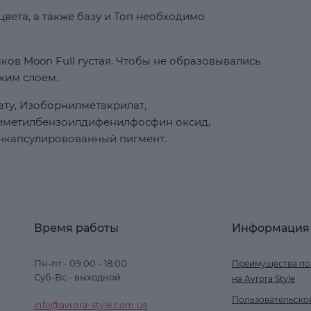
вета, а также базу и Топ необходимо
ков Moon Full густая. Чтобы не образовывались
ким слоем.
ту, Изоборнилметакрилат,
риметилбензоилдифенилфосфин оксид,
нкапсулировованный пигмент.
Время работы
Информация
Пн-пт - 09:00 - 18:00
Преимущества по
Суб-Вс - выходной
на Avrora Style
Пользовательско
info@avrora-style.com.ua