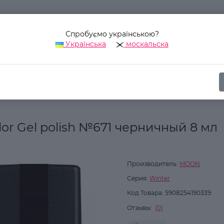
Спробуємо українською?
Українська
москальска
Наш адрес:
Украина, г. Киев, ул. Уинстона Черчилля, 42
ика
Для ногтей
Гель-лаки для ногтей
Гель-лак MOON FULL c
or Gel polish №671 черничный 8 мл
Производитель:
MOON
Серия:
Winter
Код Товара:
5908254190339
Отзывы:
(0)