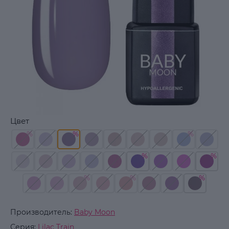
Цвет
Производитель:
Baby Moon
Серия:
Lilac Train