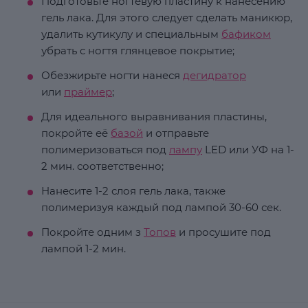
Подготовьте ногтевую пластину к нанесению
гель лака. Для этого следует сделать маникюр,
удалить кутикулу и специальным
бафиком
убрать с ногтя глянцевое покрытие;
Обезжирьте ногти нанеся
дегидратор
или
праймер
;
Для идеального выравнивания пластины,
покройте её
базой
и отправьте
полимеризоваться под
лампу
LED или УФ на 1-
2 мин. соответственно;
Нанесите 1-2 слоя гель лака, также
полимеризуя каждый под лампой 30-60 сек.
Покройте одним з
Топов
и просушите под
лампой 1-2 мин.