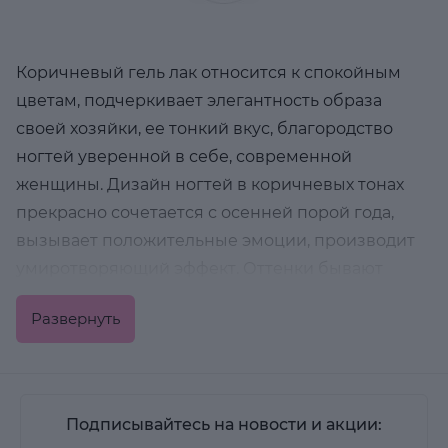
Коричневый гель лак относится к спокойным
цветам, подчеркивает элегантность образа
своей хозяйки, ее тонкий вкус, благородство
ногтей уверенной в себе, современной
женщины. Дизайн ногтей в коричневых тонах
прекрасно сочетается с осенней порой года,
вызывает положительные эмоции, производит
умиротворяющий эффект. Оттенки бывают
кофейными, в шоколадных тонах.
Развернуть
Тенденции современного маникюра таковы, что
гель лак коричневого цвета используется все
чаще, оптимальным сочетанием цветовой
Подписывайтесь на новости и акции:
колористики ноготков является: золотистый,