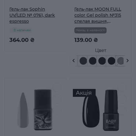
Гель-лак Sophin
Гель-лак MOON FULL
UV/LED № 0761, dark
color Gel polish №315
espresso
спелая вишня,
шиммер 8 мл
В наличии
Немає в наявності
364.00 ₴
139.00 ₴
Цвет