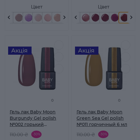
Цвет
Цвет
0
0
Гель лак Baby Moon
Гель лак Baby Moon
Burgundy Gel polish
Green Sea Gel polish
№002 горький
№011 горчичный 6 мл
шоколад 6 мл
110.00 ₴
110.00 ₴
-30%
-30%