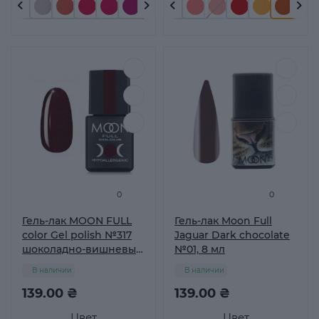
0
0
Гель-лак MOON FULL
Гель-лак Moon Full
color Gel polish №317
Jaguar Dark chocolate
шоколадно-вишневый
№01, 8 мл
с мелким шиммером 8
В наличии
В наличии
мл
139.00 ₴
139.00 ₴
Цвет
Цвет