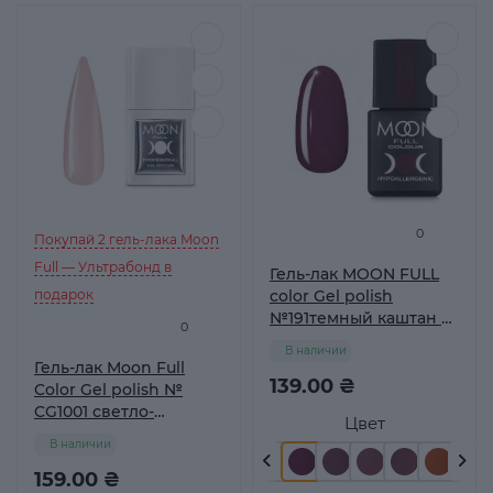
0
Покупай 2 гель-лака Moon
Full — Ультрабонд в
Гель-лак MOON FULL
подарок
color Gel polish
№191темный каштан 8
0
мл
В наличии
Гель-лак Moon Full
139.00 ₴
Color Gel polish №
CG1001 светло-
Цвет
коричневий
В наличии
159.00 ₴