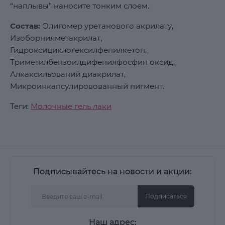
“наплывы” наносите тонким слоем.
Состав:
Олигомер уретанового акрилату,
Изоборнилметакрилат,
Гидроксициклогексилфенилкетон,
Триметилбензоилдифенилфосфин оксид,
Алкаксильований диакрилат,
Микроинкапсулировованный пигмент.
Теги:
Молочные гель лаки
Подписывайтесь на новости и акции:
Подписаться
Наш адрес: