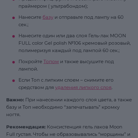
праймером ( ультрабондом);
Нанесите
базу
и отправьте под лампу на 60
сек.;
Нанесите один или два слоя Гель-лак MOON
FULL color Gel polish №106 кремовый розовый,
полимеризуя каждый под лампой 60 сек.;
Покройте
Топом
и также высушите под
лампой.
Если Топ с липким слоем – снимите его
средством для
удаления липкого слоя
.
Важно:
При нанесении каждого слоя цвета, а также
базу и Топ необходимо “запечатывать” кромку
ногтя.
Рекомендация:
Консистенция гель лаков Moon
Full густая. Чтобы не образовывались “морщины” и