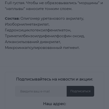
Full густая. Чтобы не образовывались “морщины” и
“наплывы” наносите тонким слоем.
Состав:
Олигомер уретанового акрилату,
Изоборнилметакрилат,
Гидроксициклогексилфенилкетон,
Триметилбензоилдифенилфосфин оксид,
Алкаксильований диакрилат,
Микроинкапсулировованный пигмент.
Подписывайтесь на новости и акции:
Подписаться
Наш адрес: