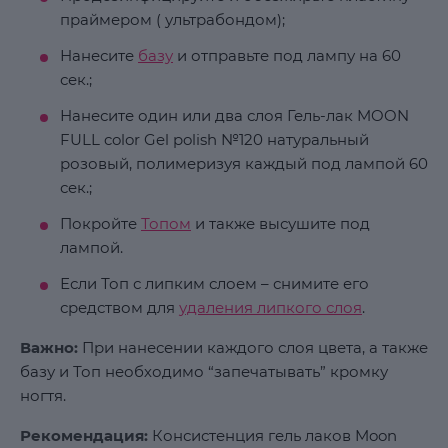
праймером ( ультрабондом);
Нанесите
базу
и отправьте под лампу на 60
сек.;
Нанесите один или два слоя Гель-лак MOON
FULL color Gel polish №120 натуральный
розовый, полимеризуя каждый под лампой 60
сек.;
Покройте
Топом
и также высушите под
лампой.
Если Топ с липким слоем – снимите его
средством для
удаления липкого слоя
.
Важно:
При нанесении каждого слоя цвета, а также
базу и Топ необходимо “запечатывать” кромку
ногтя.
Рекомендация:
Консистенция гель лаков Moon