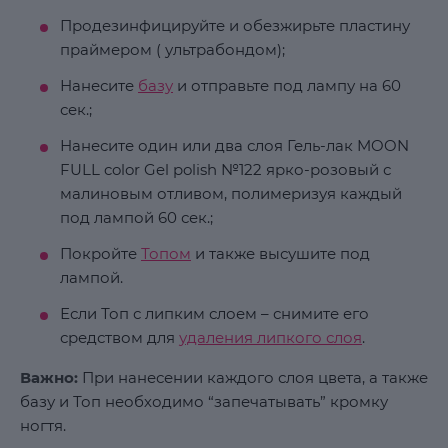
Продезинфицируйте и обезжирьте пластину
праймером ( ультрабондом);
Нанесите
базу
и отправьте под лампу на 60
сек.;
Нанесите один или два слоя Гель-лак MOON
FULL color Gel polish №122 ярко-розовый с
малиновым отливом, полимеризуя каждый
под лампой 60 сек.;
Покройте
Топом
и также высушите под
лампой.
Если Топ с липким слоем – снимите его
средством для
удаления липкого слоя
.
Важно:
При нанесении каждого слоя цвета, а также
базу и Топ необходимо “запечатывать” кромку
ногтя.