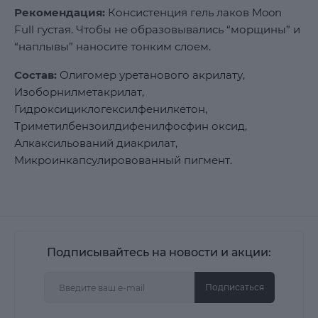
Рекомендация:
Консистенция гель лаков Moon
Full густая. Чтобы не образовывались “морщины” и
“наплывы” наносите тонким слоем.
Состав:
Олигомер уретанового акрилату,
Изоборнилметакрилат,
Гидроксициклогексилфенилкетон,
Триметилбензоилдифенилфосфин оксид,
Алкаксильований диакрилат,
Микроинкапсулировованный пигмент.
Подписывайтесь на новости и акции:
Подписаться