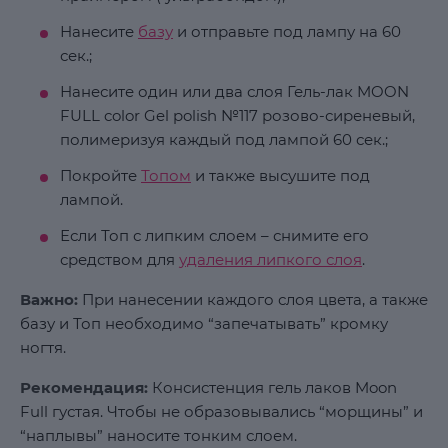
Нанесите
базу
и отправьте под лампу на 60
сек.;
Нанесите один или два слоя Гель-лак MOON
FULL color Gel polish №117 розово-сиреневый,
полимеризуя каждый под лампой 60 сек.;
Покройте
Топом
и также высушите под
лампой.
Если Топ с липким слоем – снимите его
средством для
удаления липкого слоя
.
Важно:
При нанесении каждого слоя цвета, а также
базу и Топ необходимо “запечатывать” кромку
ногтя.
Рекомендация:
Консистенция гель лаков Moon
Full густая. Чтобы не образовывались “морщины” и
“наплывы” наносите тонким слоем.