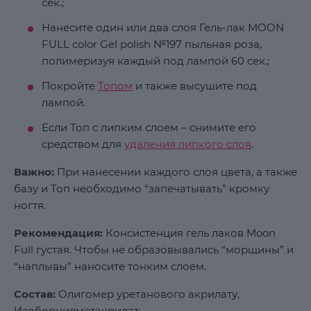
сек.;
Нанесите один или два слоя Гель-лак MOON
FULL color Gel polish №197 пыльная роза,
полимеризуя каждый под лампой 60 сек.;
Покройте
Топом
и также высушите под
лампой.
Если Топ с липким слоем – снимите его
средством для
удаления липкого слоя
.
Важно:
При нанесении каждого слоя цвета, а также
базу и Топ необходимо “запечатывать” кромку
ногтя.
Рекомендация:
Консистенция гель лаков Moon
Full густая. Чтобы не образовывались “морщины” и
“наплывы” наносите тонким слоем.
Состав:
Олигомер уретанового акрилату,
Изоборнилметакрилат,