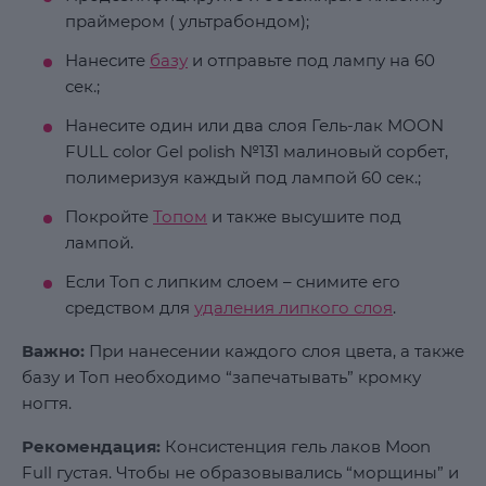
праймером ( ультрабондом);
Нанесите
базу
и отправьте под лампу на 60
сек.;
Нанесите один или два слоя Гель-лак MOON
FULL color Gel polish №131 малиновый сорбет,
полимеризуя каждый под лампой 60 сек.;
Покройте
Топом
и также высушите под
лампой.
Если Топ с липким слоем – снимите его
средством для
удаления липкого слоя
.
Важно:
При нанесении каждого слоя цвета, а также
базу и Топ необходимо “запечатывать” кромку
ногтя.
Рекомендация:
Консистенция гель лаков Moon
Full густая. Чтобы не образовывались “морщины” и