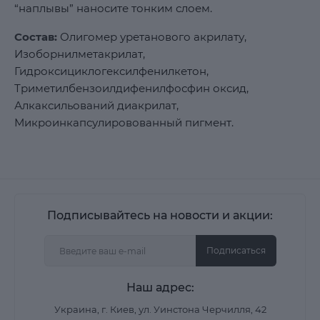
“наплывы” наносите тонким слоем.
Состав:
Олигомер уретанового акрилату,
Изоборнилметакрилат,
Гидроксициклогексилфенилкетон,
Триметилбензоилдифенилфосфин оксид,
Алкаксильований диакрилат,
Микроинкапсулировованный пигмент.
Подписывайтесь на новости и акции:
Подписаться
Наш адрес:
Украина, г. Киев, ул. Уинстона Черчилля, 42