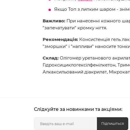
Якщо Топ з липким шаром - знім
Важливо:
При нанесенні кожного шару
"запечатувати" кромку нігтя.
Рекомендація:
Консистенція гель лак
"зморшки" і "напливи" наносите тонк
Склад:
Олігомер уретанового акрилат
Гідроксициклогексілфенілкетон, Три
Алкаксильований діакрилат, Мікрокап
Слідкуйте за новинками та акціями:
Підпишіться