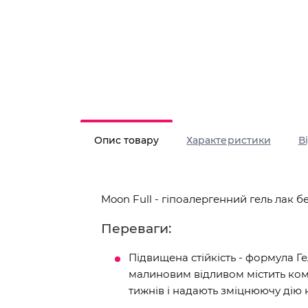
Опис товару
Характеристики
В
Moon Full - гіпоалергенний гель лак б
Переваги:
Підвищена стійкість - формула 
малиновим відливом містить ком
тижнів і надають зміцнюючу дію н