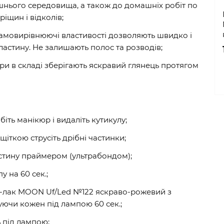
ішнього середовища, а також до домашніх робіт по
ріщин і відколів;
і самовирівнюючі властивості дозволяють швидко і
ластину. Не залишають полос та розводів;
три в складі зберігають яскравий глянець протягом
обіть манікюр і видаліть кутикулу;
щіткою струсіть дрібні частинки;
стину праймером (ультрабондом);
у на 60 сек.;
ь-лак MOON Uf/Led №122 яскраво-рожевий з
ючи кожен під лампою 60 сек.;
ь під лампою;