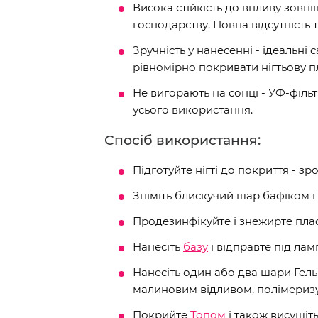
Висока стійкість до впливу зовн
господарству. Повна відсутність т
Зручність у нанесенні - ідеальн
рівномірно покривати нігтьову п
Не вигорають на сонці - УФ-філь
усього використання.
Спосіб використання:
Підготуйте нігті до покриття - зр
Зніміть блискучий шар бафіком і 
Продезинфікуйте і знежирте пла
Нанесіть
базу
і відправте під ламп
Нанесіть один або два шари Гел
малиновим відливом, полімеризу
Покрийте
Топом
і також висушіт