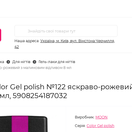
Наша адреса:
Україна, м. Київ, вул. Вінстона Черчилля,
42
ка
Для нігтів
Гель-лаки для нігтів
во-рожевий з малиновим відливом 8 мл
or Gel polish №122 яскраво-рожеви
мл, 5908254187032
Виробник:
MOON
Серія:
Color Gel polish