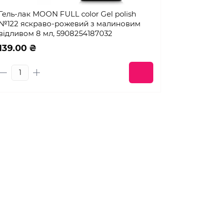
Гель-лак MOON FULL color Gel polish
№122 яскраво-рожевий з малиновим
відливом 8 мл, 5908254187032
139.00 ₴