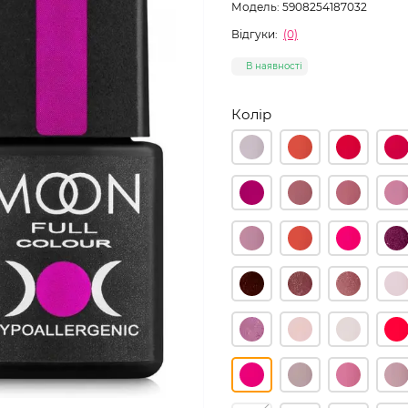
Модель:
5908254187032
Відгуки:
(0)
В наявності
Колір