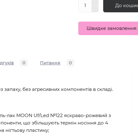
До коши
Швидке замовлення
ідгуків
0
Питання
0
ез запаху, без агресивних компонентів в складі.
Гель-лак MOON Uf/Led №122 яскраво-рожевий з
поненти, що збільшують термін носіння до 4
а нігтьову пластину;