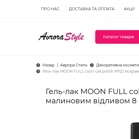
ПРО НАС
ДОСТАВКА ТА ОПЛАТА
АКЦІЇ
Каталог товарів
Назад
Аврора Стиль
Декоративна космети
Гель-лак MOON FULL color Gel polish №122 яскра
Гель-лак MOON FULL col
малиновим відливом 8 