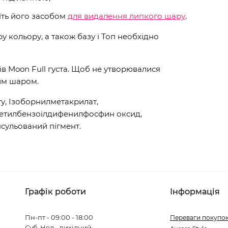
іть його засобом
для видалення липкого шару
.
 кольору, а також базу і Топ необхідно
ів Moon Full густа. Щоб не утворювалися
им шаром.
у, Ізоборнилметакрилат,
метилбензоілдифенилфосфин оксид,
сульований пігмент.
Графік роботи
Інформація
Пн-пт - 09:00 - 18:00
Переваги покупок
Суб-Нед - вихідний