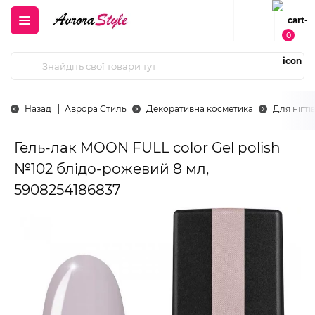
0
Назад
Аврора Стиль
Декоративна косметика
Для нігті
Гель-лак MOON FULL color Gel polish
№102 блідо-рожевий 8 мл,
5908254186837