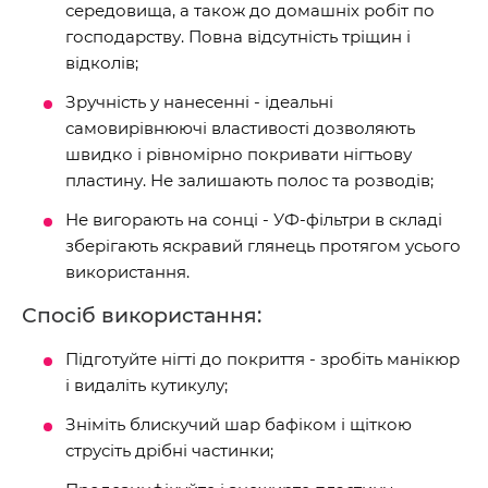
середовища, а також до домашніх робіт по
господарству. Повна відсутність тріщин і
відколів;
Зручність у нанесенні - ідеальні
самовирівнюючі властивості дозволяють
швидко і рівномірно покривати нігтьову
пластину. Не залишають полос та розводів;
Не вигорають на сонці - УФ-фільтри в складі
зберігають яскравий глянець протягом усього
використання.
Спосіб використання:
Підготуйте нігті до покриття - зробіть манікюр
і видаліть кутикулу;
Зніміть блискучий шар бафіком і щіткою
струсіть дрібні частинки;