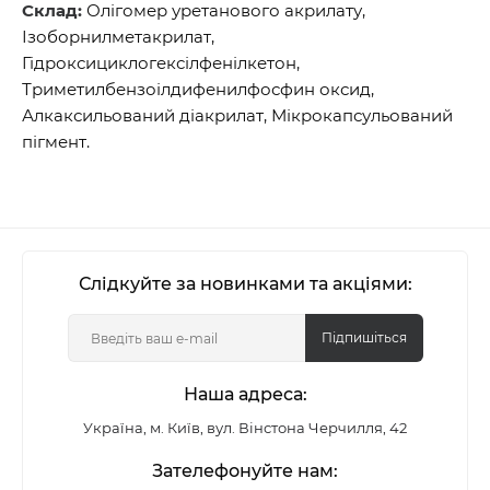
Склад:
Олігомер уретанового акрилату,
Ізоборнилметакрилат,
Гідроксициклогексілфенілкетон,
Триметилбензоілдифенилфосфин оксид,
Алкаксильований діакрилат, Мікрокапсульований
пігмент.
Слідкуйте за новинками та акціями:
Підпишіться
Наша адреса:
Україна, м. Київ, вул. Вінстона Черчилля, 42
Зателефонуйте нам: