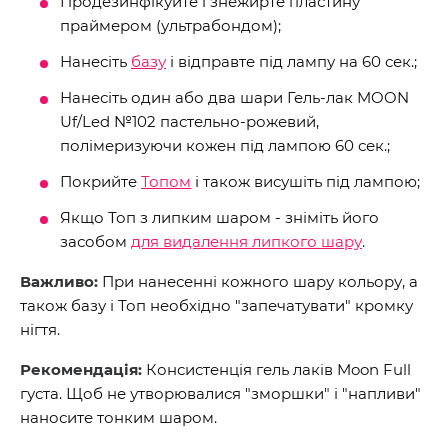
Продезинфікуйте і знежирте пластину
праймером (ультрабондом);
Нанесіть
базу
і відправте під лампу на 60 сек.;
Нанесіть один або два шари Гель-лак MOON
Uf/Led №102 пастельно-рожевий,
полімеризуючи кожен під лампою 60 сек.;
Покрийте
Топом
і також висушіть під лампою;
Якщо Топ з липким шаром - зніміть його
засобом
для видалення липкого шару
.
Важливо:
При нанесенні кожного шару кольору, а
також базу і Топ необхідно "запечатувати" кромку
нігтя.
Рекомендація:
Консистенція гель лаків Moon Full
густа. Щоб не утворювалися "зморшки" і "напливи"
наносите тонким шаром.