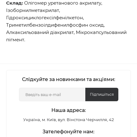
Склад:
Олігомер уретанового акрилату,
Ізоборнилметакрилат,
Гідроксициклогексілфенілкетон,
Триметилбензоілдифенилфосфин оксид,
Алкаксильований діакрилат, Мікрокапсульований
пігмент.
Слідкуйте за новинками та акціями:
Підпишіться
Наша адреса:
Україна, м. Київ, вул. Вінстона Черчилля, 42
Зателефонуйте нам: