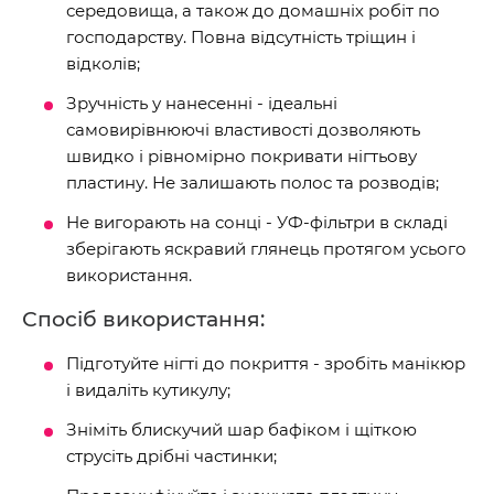
середовища, а також до домашніх робіт по
господарству. Повна відсутність тріщин і
відколів;
Зручність у нанесенні - ідеальні
самовирівнюючі властивості дозволяють
швидко і рівномірно покривати нігтьову
пластину. Не залишають полос та розводів;
Не вигорають на сонці - УФ-фільтри в складі
зберігають яскравий глянець протягом усього
використання.
Спосіб використання:
Підготуйте нігті до покриття - зробіть манікюр
і видаліть кутикулу;
Зніміть блискучий шар бафіком і щіткою
струсіть дрібні частинки;