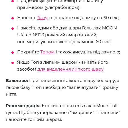
Продезинфікуйте і знежирте пластину
праймером (ультрабондом);
Нанесіть
базу
і відправте під лампу на 60 сек.;
Нанесіть один або два шари Гель-лак MOON
Uf/Led №123 рожевий амарантовий,
полімеризуючи кожен під лампою 60 сек.;
Покрийте
Топом
і також висушіть під лампою;
Якщо Топ з липким шаром - зніміть його
засобом
для видалення липкого шару
.
Важливо:
При нанесенні кожного шару кольору, а
також базу і Топ необхідно "запечатувати" кромку
нігтя.
Рекомендація:
Консистенція гель лаків Moon Full
густа. Щоб не утворювалися "зморшки" і "напливи"
наносите тонким шаром.