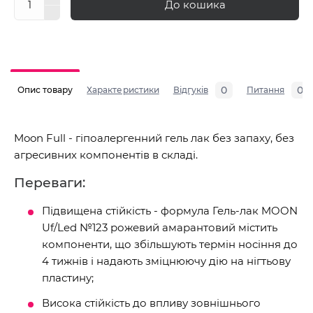
До кошика
0
0
Опис товару
Характеристики
Відгуків
Питання
Moon Full - гіпоалергенний гель лак без запаху, без
агресивних компонентів в складі.
Переваги:
Підвищена стійкість - формула Гель-лак MOON
Uf/Led №123 рожевий амарантовий містить
компоненти, що збільшують термін носіння до
4 тижнів і надають зміцнюючу дію на нігтьову
пластину;
Висока стійкість до впливу зовнішнього