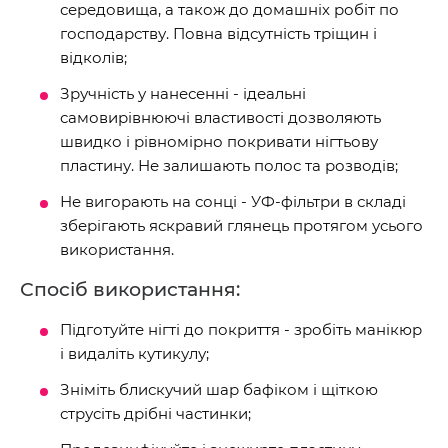
середовища, а також до домашніх робіт по
господарству. Повна відсутність тріщин і
відколів;
Зручність у нанесенні - ідеальні
самовирівнюючі властивості дозволяють
швидко і рівномірно покривати нігтьову
пластину. Не залишають полос та розводів;
Не вигорають на сонці - УФ-фільтри в складі
зберігають яскравий глянець протягом усього
використання.
Спосіб використання:
Підготуйте нігті до покриття - зробіть манікюр
і видаліть кутикулу;
Зніміть блискучий шар бафіком і щіткою
струсіть дрібні частинки;