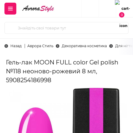
0
Назад
Аврора Стиль
Декоративна косметика
Для нігті
Гель-лак MOON FULL color Gel polish
№118 неоново-рожевий 8 мл,
5908254186998