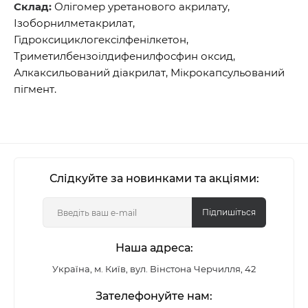
Склад:
Олігомер уретанового акрилату,
Ізоборнилметакрилат,
Гідроксициклогексілфенілкетон,
Триметилбензоілдифенилфосфин оксид,
Алкаксильований діакрилат, Мікрокапсульований
пігмент.
Слідкуйте за новинками та акціями:
Підпишіться
Наша адреса:
Україна, м. Київ, вул. Вінстона Черчилля, 42
Зателефонуйте нам: