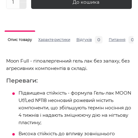
До кошика
0
0
Опис товару
Характеристики
Відгуків
Питання
Moon Full - гіпоалергенний гель лак без запаху, без
агресивних компонентів в складі.
Переваги:
Підвищена стійкість - формула Гель-лак MOON
Uf/Led №118 неоновий рожевий містить
компоненти, що збільшують термін носіння до
4 тижнів і надають зміцнюючу дію на нігтьову
пластину;
Висока стійкість до впливу зовнішнього