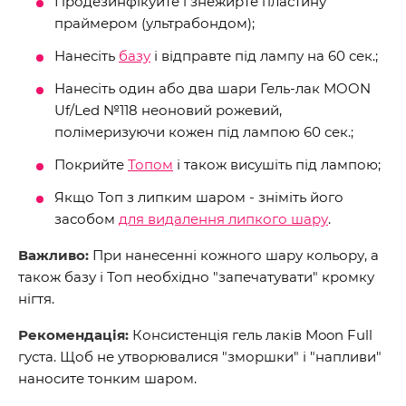
Продезинфікуйте і знежирте пластину
праймером (ультрабондом);
Нанесіть
базу
і відправте під лампу на 60 сек.;
Нанесіть один або два шари Гель-лак MOON
Uf/Led №118 неоновий рожевий,
полімеризуючи кожен під лампою 60 сек.;
Покрийте
Топом
і також висушіть під лампою;
Якщо Топ з липким шаром - зніміть його
засобом
для видалення липкого шару
.
Важливо:
При нанесенні кожного шару кольору, а
також базу і Топ необхідно "запечатувати" кромку
нігтя.
Рекомендація:
Консистенція гель лаків Moon Full
густа. Щоб не утворювалися "зморшки" і "напливи"
наносите тонким шаром.