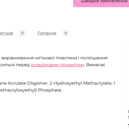
Швидке замовлення
ідгуків
0
Питання
0
 вирівнювання нігтьової пластини і поліпшення
оситься перед
кольоровим покриттям
. Вимагає
ne Acrulate Oligomer, 2-Hydroxyethyl Methacrylate, 1
ethacryloxyethyl) Phosphate.