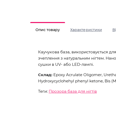
Опис товару
Характеристики
В
Каучукова база, використовується для
зчеплення з натуральним нігтем. Нан
сушки в UV- або LED-лампі.
Склад:
Epoxy Acrulate Oligomer, Uretha
Hydroxycyclohehyl phenyl ketone, Bis (M
Теги:
Прозора база для нігтів