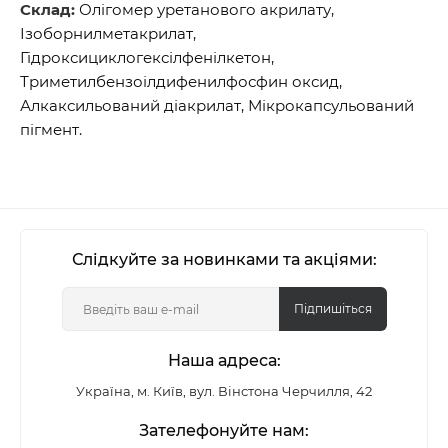
Склад:
Олігомер уретанового акрилату,
Ізоборнилметакрилат,
Гідроксициклогексілфенілкетон,
Триметилбензоілдифенилфосфин оксид,
Алкаксильований діакрилат, Мікрокапсульований
пігмент.
Слідкуйте за новинками та акціями:
Підпишіться
Наша адреса:
Україна, м. Київ, вул. Вінстона Черчилля, 42
Зателефонуйте нам: