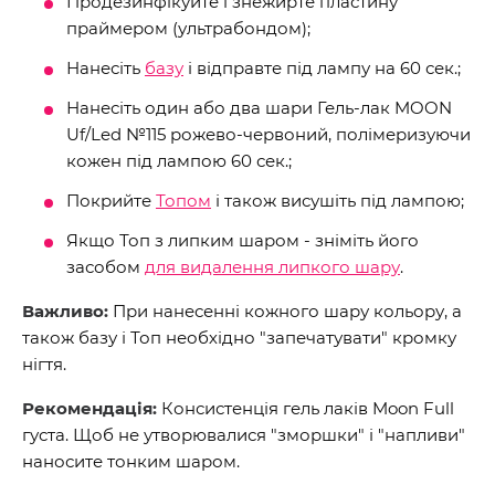
Продезинфікуйте і знежирте пластину
праймером (ультрабондом);
Нанесіть
базу
і відправте під лампу на 60 сек.;
Нанесіть один або два шари Гель-лак MOON
Uf/Led №115 рожево-червоний, полімеризуючи
кожен під лампою 60 сек.;
Покрийте
Топом
і також висушіть під лампою;
Якщо Топ з липким шаром - зніміть його
засобом
для видалення липкого шару
.
Важливо:
При нанесенні кожного шару кольору, а
також базу і Топ необхідно "запечатувати" кромку
нігтя.
Рекомендація:
Консистенція гель лаків Moon Full
густа. Щоб не утворювалися "зморшки" і "напливи"
наносите тонким шаром.