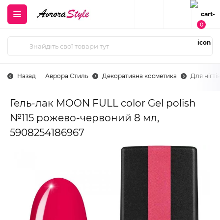
0
Назад
Аврора Стиль
Декоративна косметика
Для нігті
Гель-лак MOON FULL color Gel polish
№115 рожево-червоний 8 мл,
5908254186967