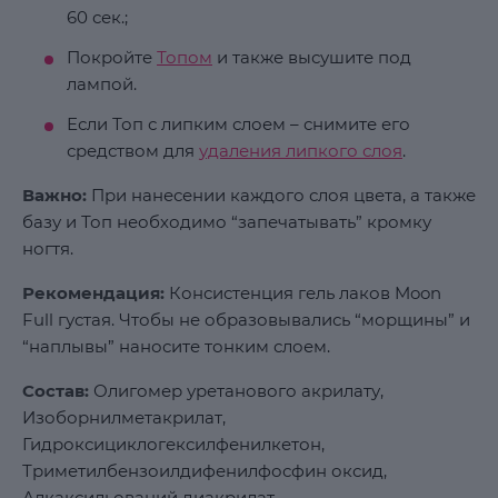
60 сек.;
Покройте
Топом
и также высушите под
лампой.
Если Топ с липким слоем – снимите его
средством для
удаления липкого слоя
.
Важно:
При нанесении каждого слоя цвета, а также
базу и Топ необходимо “запечатывать” кромку
ногтя.
Рекомендация:
Консистенция гель лаков Moon
Full густая. Чтобы не образовывались “морщины” и
“наплывы” наносите тонким слоем.
Состав:
Олигомер уретанового акрилату,
Изоборнилметакрилат,
Гидроксициклогексилфенилкетон,
Триметилбензоилдифенилфосфин оксид,
Алкаксильований диакрилат,