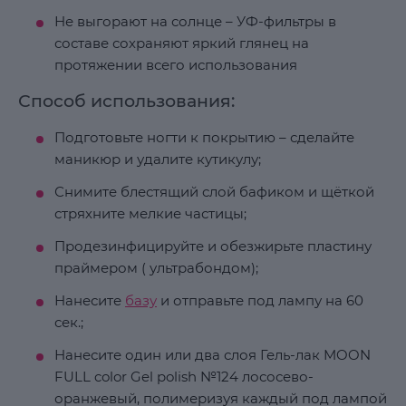
Не выгорают на солнце – УФ-фильтры в
составе сохраняют яркий глянец на
протяжении всего использования
Способ использования:
Подготовьте ногти к покрытию – сделайте
маникюр и удалите кутикулу;
Снимите блестящий слой бафиком и щёткой
стряхните мелкие частицы;
Продезинфицируйте и обезжирьте пластину
праймером ( ультрабондом);
Нанесите
базу
и отправьте под лампу на 60
сек.;
Нанесите один или два слоя Гель-лак MOON
FULL color Gel polish №124 лососево-
оранжевый, полимеризуя каждый под лампой