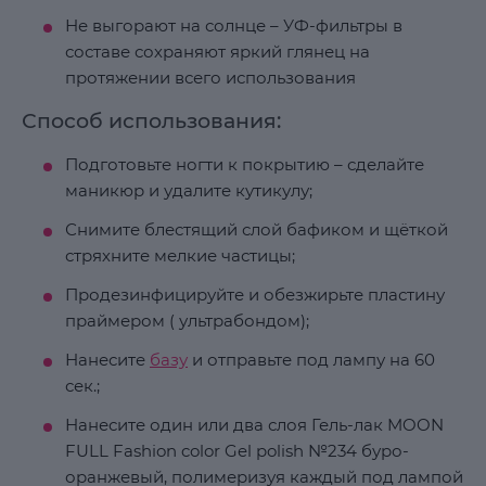
Не выгорают на солнце – УФ-фильтры в
составе сохраняют яркий глянец на
протяжении всего использования
Способ использования:
Подготовьте ногти к покрытию – сделайте
маникюр и удалите кутикулу;
Снимите блестящий слой бафиком и щёткой
стряхните мелкие частицы;
Продезинфицируйте и обезжирьте пластину
праймером ( ультрабондом);
Нанесите
базу
и отправьте под лампу на 60
сек.;
Нанесите один или два слоя Гель-лак MOON
FULL Fashion color Gel polish №234 буро-
оранжевый, полимеризуя каждый под лампой