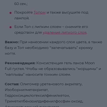
60 сек.;
Покройте
Топом
и также высушите под
лампой.
Если Топ с липким слоем – снимите его
средством для
удаления липкого слоя
.
Важно:
При нанесении каждого слоя цвета, а также
базу и Топ необходимо “запечатывать” кромку
ногтя.
Рекомендация:
Консистенция гель лаков Moon
Full густая. Чтобы не образовывались “морщины” и
“наплывы” наносите тонким слоем.
Состав:
Олигомер уретанового акрилату,
Изоборнилметакрилат,
Гидроксициклогексилфенилкетон,
Триметилбензоилдифенилфосфин оксид,
Алкаксильований диакрилат,