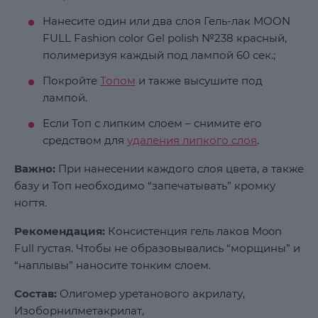
Нанесите один или два слоя Гель-лак MOON
FULL Fashion color Gel polish №238 красный,
полимеризуя каждый под лампой 60 сек.;
Покройте
Топом
и также высушите под
лампой.
Если Топ с липким слоем – снимите его
средством для
удаления липкого слоя
.
Важно:
При нанесении каждого слоя цвета, а также
базу и Топ необходимо “запечатывать” кромку
ногтя.
Рекомендация:
Консистенция гель лаков Moon
Full густая. Чтобы не образовывались “морщины” и
“наплывы” наносите тонким слоем.
Состав:
Олигомер уретанового акрилату,
Изоборнилметакрилат,