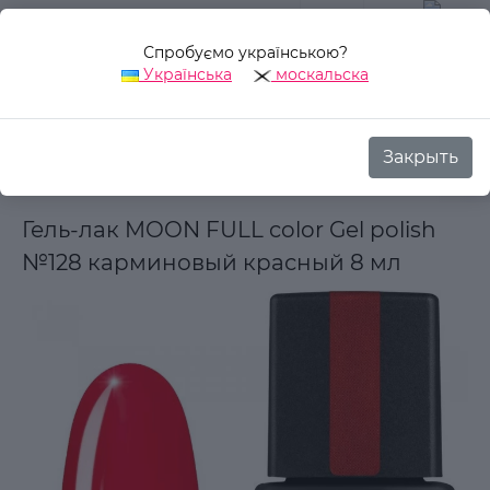
Спробуємо українською?
0
Українська
москальска
Закрыть
Назад
Аврора Стиль
Декоративная косметика
Для ног
Гель-лак MOON FULL color Gel polish
№128 карминовый красный 8 мл