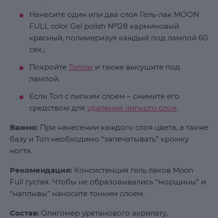
Нанесите один или два слоя Гель-лак MOON
FULL color Gel polish №128 карминовый
красный, полимеризуя каждый под лампой 60
сек.;
Покройте
Топом
и также высушите под
лампой.
Если Топ с липким слоем – снимите его
средством для
удаления липкого слоя
.
Важно:
При нанесении каждого слоя цвета, а также
базу и Топ необходимо “запечатывать” кромку
ногтя.
Рекомендация:
Консистенция гель лаков Moon
Full густая. Чтобы не образовывались “морщины” и
“наплывы” наносите тонким слоем.
Состав:
Олигомер уретанового акрилату,