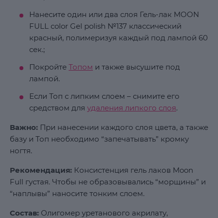
Нанесите один или два слоя Гель-лак MOON
FULL color Gel polish №137 классический
красный, полимеризуя каждый под лампой 60
сек.;
Покройте
Топом
и также высушите под
лампой.
Если Топ с липким слоем – снимите его
средством для
удаления липкого слоя
.
Важно:
При нанесении каждого слоя цвета, а также
базу и Топ необходимо “запечатывать” кромку
ногтя.
Рекомендация:
Консистенция гель лаков Moon
Full густая. Чтобы не образовывались “морщины” и
“наплывы” наносите тонким слоем.
Состав:
Олигомер уретанового акрилату,