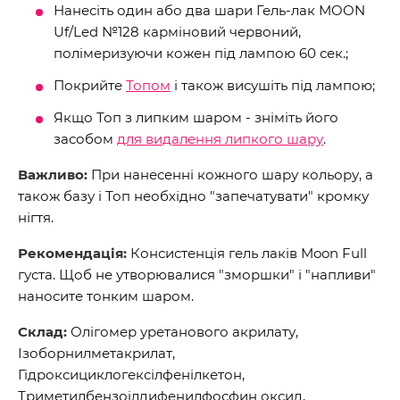
Нанесіть один або два шари Гель-лак MOON
Uf/Led №128 карміновий червоний,
полімеризуючи кожен під лампою 60 сек.;
Покрийте
Топом
і також висушіть під лампою;
Якщо Топ з липким шаром - зніміть його
засобом
для видалення липкого шару
.
Важливо:
При нанесенні кожного шару кольору, а
також базу і Топ необхідно "запечатувати" кромку
нігтя.
Рекомендація:
Консистенція гель лаків Moon Full
густа. Щоб не утворювалися "зморшки" і "напливи"
наносите тонким шаром.
Склад:
Олігомер уретанового акрилату,
Ізоборнилметакрилат,
Гідроксициклогексілфенілкетон,
Триметилбензоілдифенилфосфин оксид,