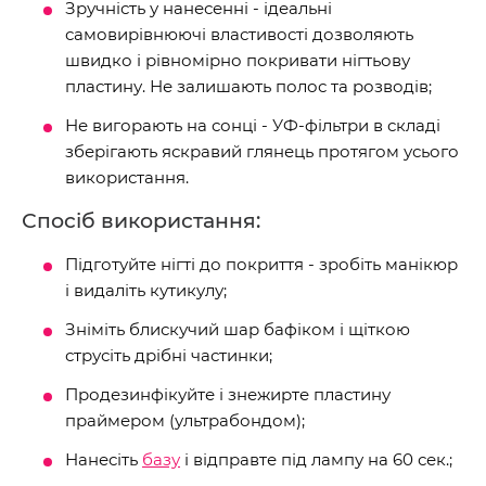
Зручність у нанесенні - ідеальні
самовирівнюючі властивості дозволяють
швидко і рівномірно покривати нігтьову
пластину. Не залишають полос та розводів;
Не вигорають на сонці - УФ-фільтри в складі
зберігають яскравий глянець протягом усього
використання.
Спосіб використання:
Підготуйте нігті до покриття - зробіть манікюр
і видаліть кутикулу;
Зніміть блискучий шар бафіком і щіткою
струсіть дрібні частинки;
Продезинфікуйте і знежирте пластину
праймером (ультрабондом);
Нанесіть
базу
і відправте під лампу на 60 сек.;