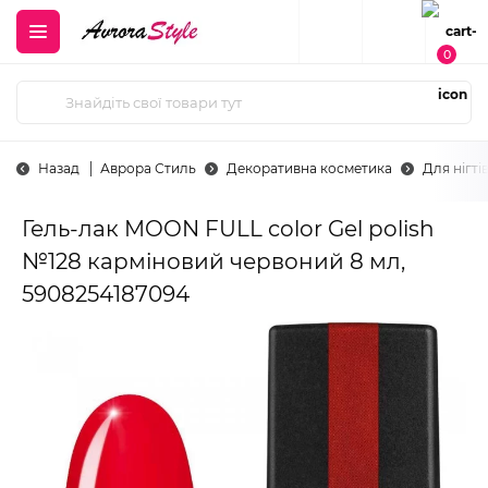
0
Назад
Аврора Стиль
Декоративна косметика
Для нігті
Гель-лак MOON FULL color Gel polish
№128 карміновий червоний 8 мл,
5908254187094