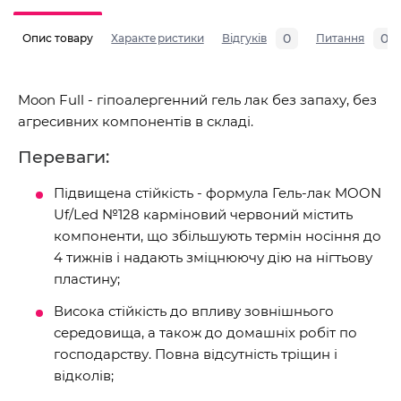
0
0
Опис товару
Характеристики
Відгуків
Питання
Moon Full - гіпоалергенний гель лак без запаху, без
агресивних компонентів в складі.
Переваги:
Підвищена стійкість - формула Гель-лак MOON
Uf/Led №128 карміновий червоний містить
компоненти, що збільшують термін носіння до
4 тижнів і надають зміцнюючу дію на нігтьову
пластину;
Висока стійкість до впливу зовнішнього
середовища, а також до домашніх робіт по
господарству. Повна відсутність тріщин і
відколів;