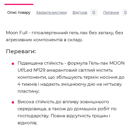
0
0
Опис товару
Характеристики
Відгуків
Питання
Moon Full - гіпоалергенний гель лак без запаху, без
агресивних компонентів в складі.
Переваги:
Підвищена стійкість - формула Гель-лак MOON
Uf/Led №129 амарантовий світлий містить
компоненти, що збільшують термін носіння до
4 тижнів і надають зміцнюючу дію на нігтьову
пластину;
Висока стійкість до впливу зовнішнього
середовища, а також до домашніх робіт по
господарству. Повна відсутність тріщин і
відколів;