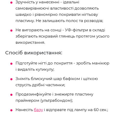
Зручність у нанесенні - ідеальні
самовирівнюючі властивості дозволяють
швидко і рівномірно покривати нігтьову
пластину. Не залишають полос та розводів;
Не вигорають на сонці - УФ-фільтри в складі
зберігають яскравий глянець протягом усього
використання.
Спосіб використання:
Підготуйте нігті до покриття - зробіть манікюр
і видаліть кутикулу;
Зніміть блискучий шар бафіком і щіткою
струсіть дрібні частинки;
Продезинфікуйте і знежирте пластину
праймером (ультрабондом);
Нанесіть
базу
і відправте під лампу на 60 сек.;