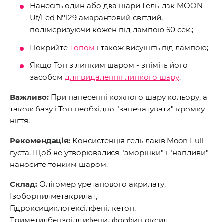
Нанесіть один або два шари Гель-лак MOON
Uf/Led №129 амарантовий світлий,
полімеризуючи кожен під лампою 60 сек.;
Покрийте
Топом
і також висушіть під лампою;
Якщо Топ з липким шаром - зніміть його
засобом
для видалення липкого шару
.
Важливо:
При нанесенні кожного шару кольору, а
також базу і Топ необхідно "запечатувати" кромку
нігтя.
Рекомендація:
Консистенція гель лаків Moon Full
густа. Щоб не утворювалися "зморшки" і "напливи"
наносите тонким шаром.
Склад:
Олігомер уретанового акрилату,
Ізоборнилметакрилат,
Гідроксициклогексілфенілкетон,
Триметилбензоілдифенилфосфин оксид,