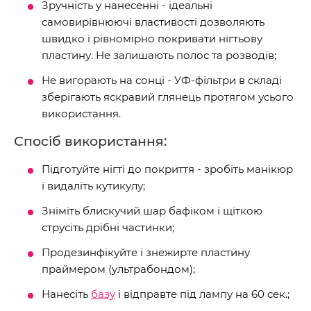
Зручність у нанесенні - ідеальні
самовирівнюючі властивості дозволяють
швидко і рівномірно покривати нігтьову
пластину. Не залишають полос та розводів;
Не вигорають на сонці - УФ-фільтри в складі
зберігають яскравий глянець протягом усього
використання.
Спосіб використання:
Підготуйте нігті до покриття - зробіть манікюр
і видаліть кутикулу;
Зніміть блискучий шар бафіком і щіткою
струсіть дрібні частинки;
Продезинфікуйте і знежирте пластину
праймером (ультрабондом);
Нанесіть
базу
і відправте під лампу на 60 сек.;