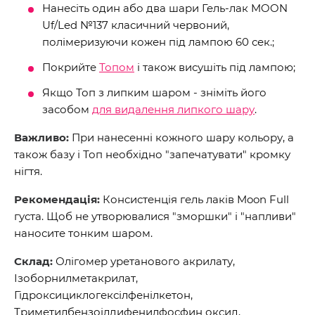
Нанесіть один або два шари Гель-лак MOON
Uf/Led №137 класичний червоний,
полімеризуючи кожен під лампою 60 сек.;
Покрийте
Топом
і також висушіть під лампою;
Якщо Топ з липким шаром - зніміть його
засобом
для видалення липкого шару
.
Важливо:
При нанесенні кожного шару кольору, а
також базу і Топ необхідно "запечатувати" кромку
нігтя.
Рекомендація:
Консистенція гель лаків Moon Full
густа. Щоб не утворювалися "зморшки" і "напливи"
наносите тонким шаром.
Склад:
Олігомер уретанового акрилату,
Ізоборнилметакрилат,
Гідроксициклогексілфенілкетон,
Триметилбензоілдифенилфосфин оксид,