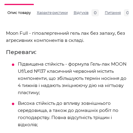
0
0
Опис товару
Характеристики
Відгуків
Питання
Moon Full - гіпоалергенний гель лак без запаху, без
агресивних компонентів в складі.
Переваги:
Підвищена стійкість - формула Гель-лак MOON
Uf/Led №137 класичний червоний містить
компоненти, що збільшують термін носіння до
4 тижнів і надають зміцнюючу дію на нігтьову
пластину;
Висока стійкість до впливу зовнішнього
середовища, а також до домашніх робіт по
господарству. Повна відсутність тріщин і
відколів;