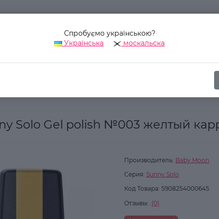
Спробуємо українською?
Українська
москальска
Наш адрес:
Украина, г. Киев, ул. Уинстона Черчилля, 42
ика
Для ногтей
Гель-лаки для ногтей
Гель лак Baby Moon S
ny Solo Gel polish №003 желтый кар
Производитель:
Baby Moon
Серия:
Sunny Solo
Код Товара:
5908254000645
Отзывы:
(0)