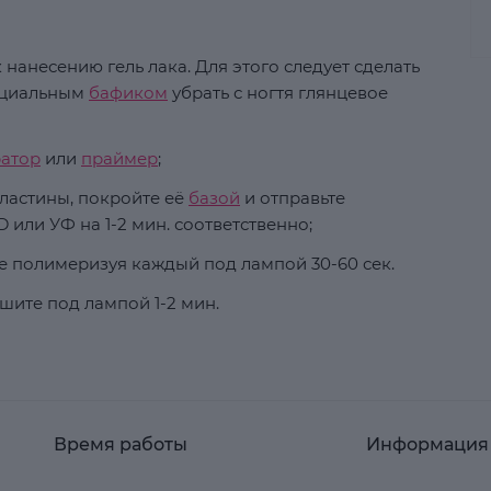
 нанесению гель лака. Для этого следует сделать
пециальным
бафиком
убрать с ногтя глянцевое
ратор
или
праймер
;
ластины, покройте её
базой
и отправьте
 или УФ на 1-2 мин. соответственно;
кже полимеризуя каждый под лампой 30-60 сек.
шите под лампой 1-2 мин.
Время работы
Информация