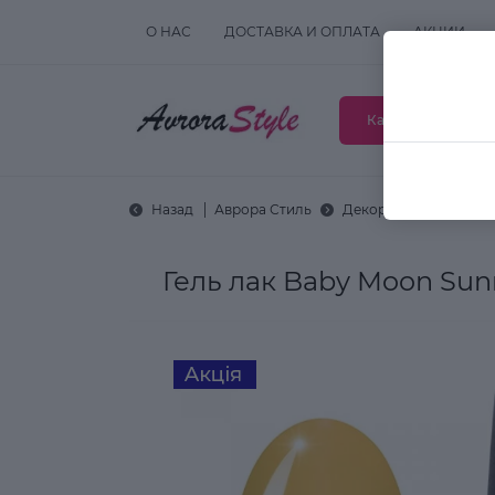
О НАС
ДОСТАВКА И ОПЛАТА
АКЦИИ
Каталог товаров
Назад
Аврора Стиль
Декоративная космет
Гель лак Baby Moon Sun