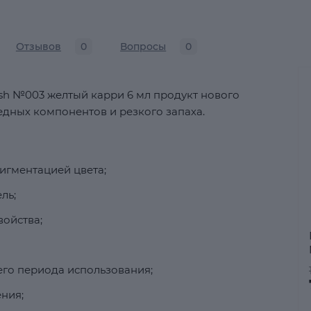
Отзывов
0
Вопросы
0
lish №003 желтый карри 6 мл продукт нового
редных компонентов и резкого запаха.
пигментацией цвета;
ль;
ойства;
его периода использования;
ния;