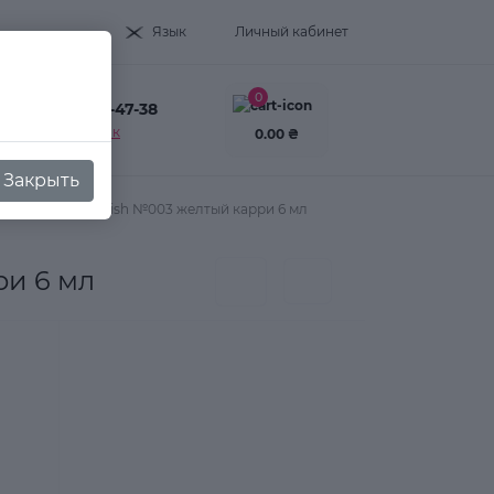
Язык
Личный кабинет
0
+38(093) 995-47-38
Заказать звонок
0.00 ₴
Закрыть
unny Solo Gel polish №003 желтый карри 6 мл
ри 6 мл