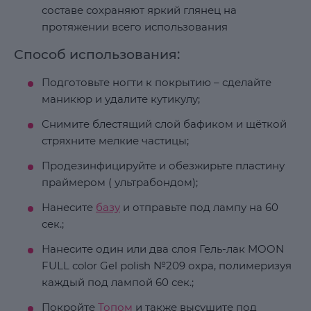
составе сохраняют яркий глянец на
протяжении всего использования
Способ использования:
Подготовьте ногти к покрытию – сделайте
маникюр и удалите кутикулу;
Снимите блестящий слой бафиком и щёткой
стряхните мелкие частицы;
Продезинфицируйте и обезжирьте пластину
праймером ( ультрабондом);
Нанесите
базу
и отправьте под лампу на 60
сек.;
Нанесите один или два слоя Гель-лак MOON
FULL color Gel polish №209 охра, полимеризуя
каждый под лампой 60 сек.;
Покройте
Топом
и также высушите под