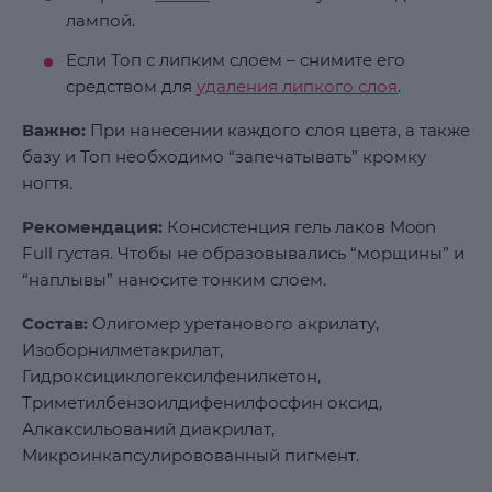
лампой.
Если Топ с липким слоем – снимите его
средством для
удаления липкого слоя
.
Важно:
При нанесении каждого слоя цвета, а также
базу и Топ необходимо “запечатывать” кромку
ногтя.
Рекомендация:
Консистенция гель лаков Moon
Full густая. Чтобы не образовывались “морщины” и
“наплывы” наносите тонким слоем.
Состав:
Олигомер уретанового акрилату,
Изоборнилметакрилат,
Гидроксициклогексилфенилкетон,
Триметилбензоилдифенилфосфин оксид,
Алкаксильований диакрилат,
Микроинкапсулировованный пигмент.