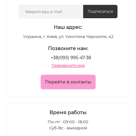
цветные лаки, глянцевые и матовые формулы,
покрытия с шиммером и глиттером - для
Подписаться
повседневного маникюра и выразительных
Наш адрес:
акцентных дизайнов.
Украина, г. Киев, ул. Уинстона Черчилля, 42
Какие лаки для ногтей
Позвоните нам:
представлены в каталоге
+38(093) 995-47-38
Перезвоните мне
Ассортимент позволяет подобрать покрытие для
разных задач:
Перейти в контакты
• классические цветные лаки для ежедневного
маникюра
• глянцевые формулы с глубоким блеском
Время работы
• матовые лаки для современного
Пн-пт - 09:00 - 18:00
Суб-Вс - выходной
минималистичного эффекта