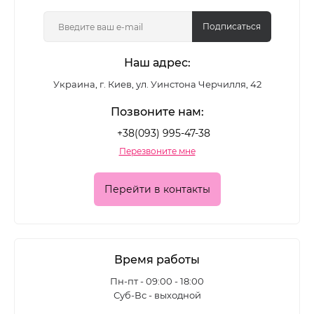
цветные лаки, глянцевые и матовые формулы,
покрытия с шиммером и глиттером - для
Подписаться
повседневного маникюра и выразительных
Наш адрес:
акцентных дизайнов.
Украина, г. Киев, ул. Уинстона Черчилля, 42
Какие лаки для ногтей
Позвоните нам:
представлены в каталоге
+38(093) 995-47-38
Перезвоните мне
Ассортимент позволяет подобрать покрытие для
разных задач:
Перейти в контакты
• классические цветные лаки для ежедневного
маникюра
• глянцевые формулы с глубоким блеском
Время работы
• матовые лаки для современного
Пн-пт - 09:00 - 18:00
Суб-Вс - выходной
минималистичного эффекта