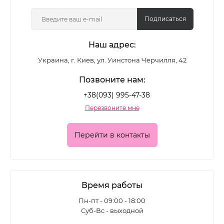
цветные лаки, глянцевые и матовые формулы,
покрытия с шиммером и глиттером - для
Подписаться
повседневного маникюра и выразительных
Наш адрес:
акцентных дизайнов.
Украина, г. Киев, ул. Уинстона Черчилля, 42
Какие лаки для ногтей
Позвоните нам:
представлены в каталоге
+38(093) 995-47-38
Перезвоните мне
Ассортимент позволяет подобрать покрытие для
разных задач:
Перейти в контакты
• классические цветные лаки для ежедневного
маникюра
• глянцевые формулы с глубоким блеском
Время работы
• матовые лаки для современного
Пн-пт - 09:00 - 18:00
Суб-Вс - выходной
минималистичного эффекта