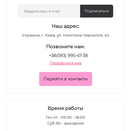
цветные лаки, глянцевые и матовые формулы,
покрытия с шиммером и глиттером - для
Подписаться
повседневного маникюра и выразительных
Наш адрес:
акцентных дизайнов.
Украина, г. Киев, ул. Уинстона Черчилля, 42
Какие лаки для ногтей
Позвоните нам:
представлены в каталоге
+38(093) 995-47-38
Перезвоните мне
Ассортимент позволяет подобрать покрытие для
разных задач:
Перейти в контакты
• классические цветные лаки для ежедневного
маникюра
• глянцевые формулы с глубоким блеском
Время работы
• матовые лаки для современного
Пн-пт - 09:00 - 18:00
Суб-Вс - выходной
минималистичного эффекта