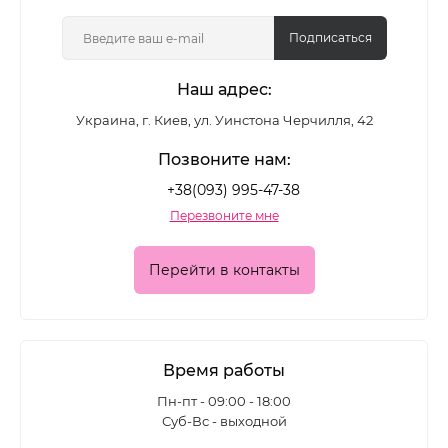
цветные лаки, глянцевые и матовые формулы,
покрытия с шиммером и глиттером - для
Подписаться
повседневного маникюра и выразительных
Наш адрес:
акцентных дизайнов.
Украина, г. Киев, ул. Уинстона Черчилля, 42
Какие лаки для ногтей
Позвоните нам:
представлены в каталоге
+38(093) 995-47-38
Перезвоните мне
Ассортимент позволяет подобрать покрытие для
разных задач:
Перейти в контакты
• классические цветные лаки для ежедневного
маникюра
• глянцевые формулы с глубоким блеском
Время работы
• матовые лаки для современного
Пн-пт - 09:00 - 18:00
Суб-Вс - выходной
минималистичного эффекта