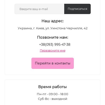
цветные лаки, глянцевые и матовые формулы,
покрытия с шиммером и глиттером - для
Подписаться
повседневного маникюра и выразительных
Наш адрес:
акцентных дизайнов.
Украина, г. Киев, ул. Уинстона Черчилля, 42
Какие лаки для ногтей
Позвоните нам:
представлены в каталоге
+38(093) 995-47-38
Перезвоните мне
Ассортимент позволяет подобрать покрытие для
разных задач:
Перейти в контакты
• классические цветные лаки для ежедневного
маникюра
• глянцевые формулы с глубоким блеском
Время работы
• матовые лаки для современного
Пн-пт - 09:00 - 18:00
Суб-Вс - выходной
минималистичного эффекта