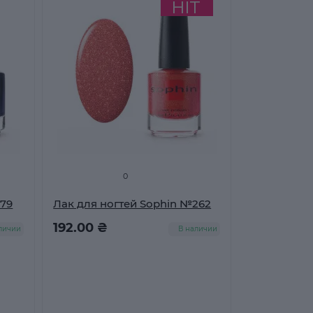
0
179
Лак для ногтей Sophin №262
192.00 ₴
личии
В наличии