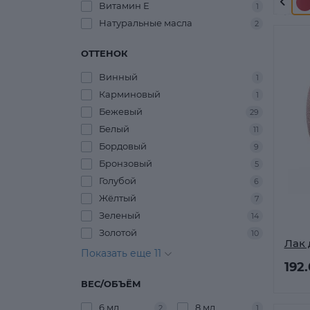
Витамин Е
1
Натуральные масла
2
ОТТЕНОК
Винный
1
Карминовый
1
Бежевый
29
Белый
11
Бордовый
9
Бронзовый
5
Голубой
6
Жёлтый
7
Зеленый
14
Золотой
10
Лак 
Показать еще 11
192
ВЕС/ОБЪЁМ
6 мл
8 мл
2
1