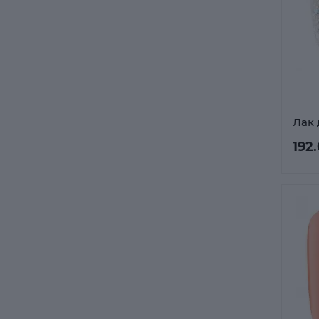
Лак 
192