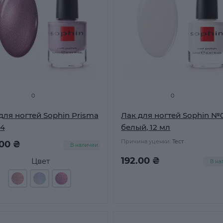
0
0
для ногтей Sophin Prisma
Лак для ногтей Sophin №
4
белый, 12 мл
Причина уценки:
Тест
.00 ₴
В наличии
192.00 ₴
Цвет
В на