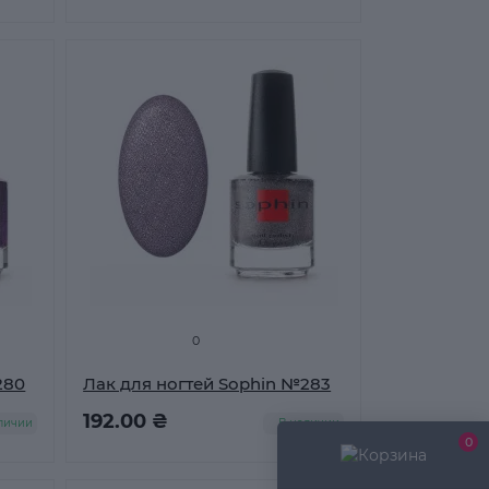
0
280
Лак для ногтей Sophin №283
192.00 ₴
личии
В наличии
0