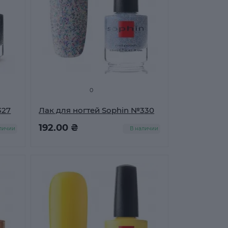
0
327
Лак для ногтей Sophin №330
192.00 ₴
личии
В наличии