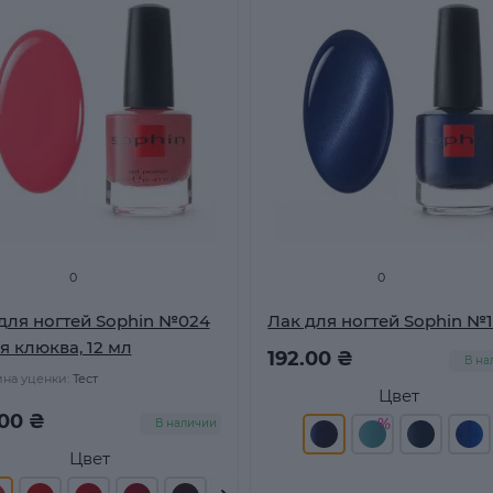
0
0
для ногтей Sophin №024
Лак для ногтей Sophin №
я клюква, 12 мл
192.00 ₴
В на
на уценки:
Тест
Цвет
.00 ₴
В наличии
Цвет