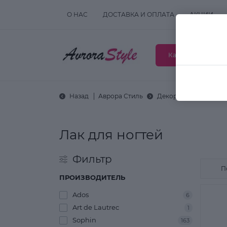
О НАС
ДОСТАВКА И ОПЛАТА
АКЦИИ
Каталог товаров
Назад
Аврора Стиль
Декоративная космет
Лак для ногтей
Фильтр
ПРОИЗВОДИТЕЛЬ
Ados
6
Art de Lautrec
1
Sophin
163