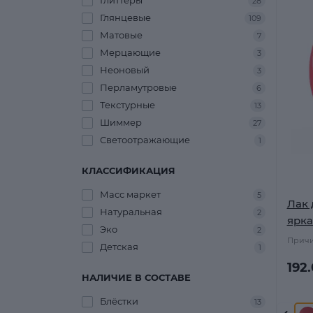
Глиттеры
28
Глянцевые
109
Матовые
7
Мерцающие
3
Неоновый
3
Перламутровые
6
Текстурные
13
Шиммер
27
Светоотражающие
1
КЛАССИФИКАЦИЯ
Масс маркет
5
Лак 
Натуральная
2
ярка
Эко
2
Причи
Детская
1
192
НАЛИЧИЕ В СОСТАВЕ
Блёстки
13