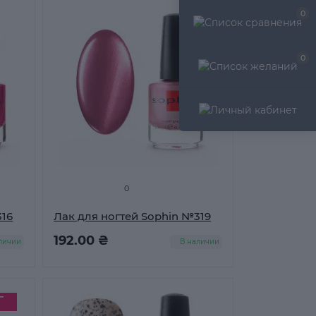
0
0
0
316
Лак для ногтей Sophin №319
192.00 ₴
личии
В наличии