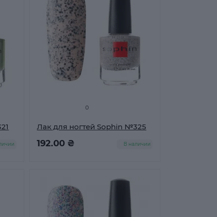
0
321
Лак для ногтей Sophin №325
192.00 ₴
личии
В наличии