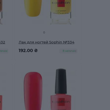
0
332
Лак для ногтей Sophin №334
192.00 ₴
личии
В наличии