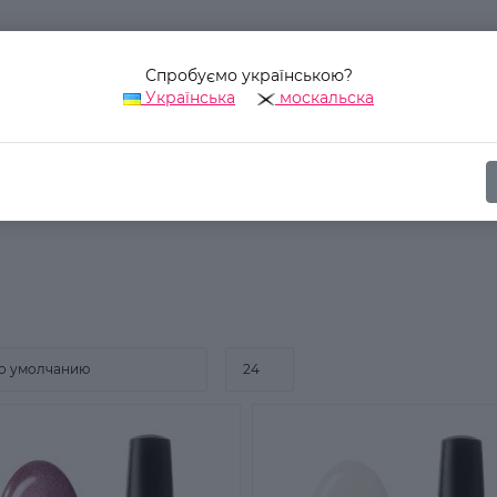
Спробуємо українською?
Українська
москальска
Наш адрес:
Украина, г. Киев, ул. Уинстона Черчилля, 42
ика
Для ногтей
Лак для ногтей