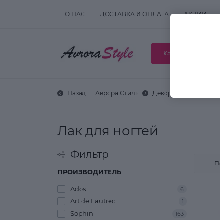
О НАС
ДОСТАВКА И ОПЛАТА
АКЦИИ
Каталог товаров
Назад
Аврора Стиль
Декоративная космет
Лак для ногтей
Фильтр
ПРОИЗВОДИТЕЛЬ
Ados
6
Art de Lautrec
1
Sophin
163