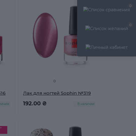
0
0
0
316
Лак для ногтей Sophin №319
192.00 ₴
личии
В наличии