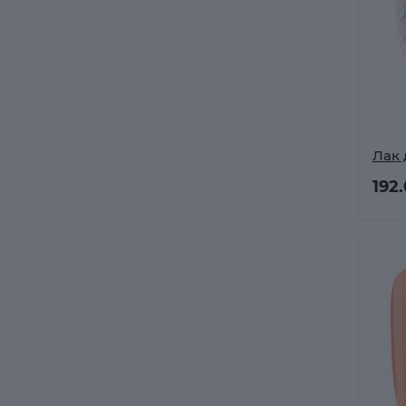
Лак 
192