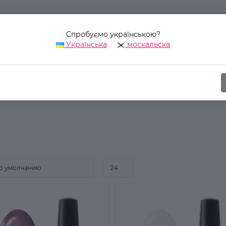
Спробуємо українською?
Українська
москальска
Наш адрес:
Украина, г. Киев, ул. Уинстона Черчилля, 42
ика
Для ногтей
Лак для ногтей