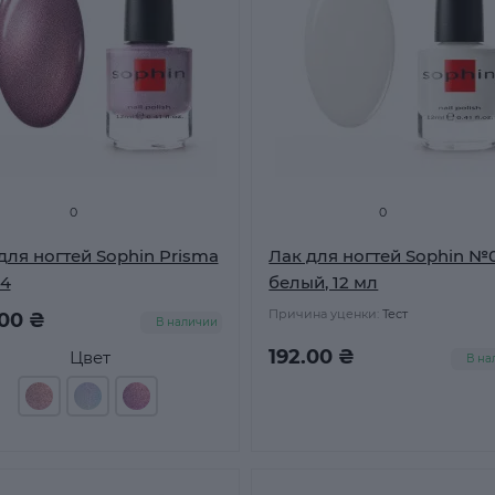
0
0
для ногтей Sophin Prisma
Лак для ногтей Sophin №
4
белый, 12 мл
Причина уценки:
Тест
.00 ₴
В наличии
192.00 ₴
Цвет
В на