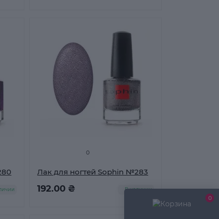
0
280
Лак для ногтей Sophin №283
192.00 ₴
личии
В наличии
0