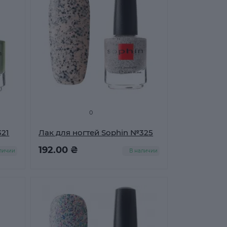
0
321
Лак для ногтей Sophin №325
192.00 ₴
личии
В наличии