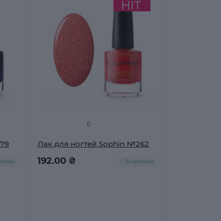
0
179
Лак для ногтей Sophin №262
192.00 ₴
личии
В наличии