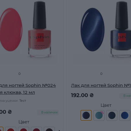
0
0
для ногтей Sophin №024
Лак для ногтей Sophin №
я клюква, 12 мл
192.00 ₴
В на
на уценки:
Тест
Цвет
.00 ₴
В наличии
Цвет