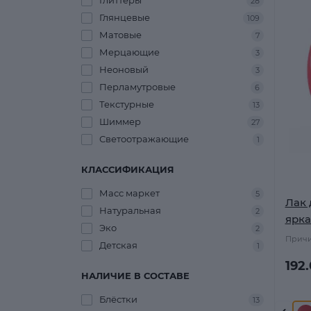
Глиттеры
28
Глянцевые
109
Матовые
7
Мерцающие
3
Неоновый
3
Перламутровые
6
Текстурные
13
Шиммер
27
Светоотражающие
1
КЛАССИФИКАЦИЯ
Масс маркет
5
Лак 
Натуральная
2
ярка
Эко
2
Причи
Детская
1
192
НАЛИЧИЕ В СОСТАВЕ
Блёстки
13