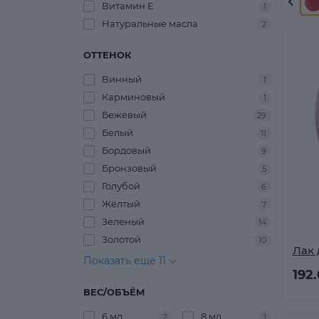
Витамин Е
1
Натуральные масла
2
ОТТЕНОК
Винный
1
Карминовый
1
Бежевый
29
Белый
11
Бордовый
9
Бронзовый
5
Голубой
6
Жёлтый
7
Зеленый
14
Золотой
10
Лак 
Показать еще 11
192
ВЕС/ОБЪЁМ
6 мл
8 мл
2
1