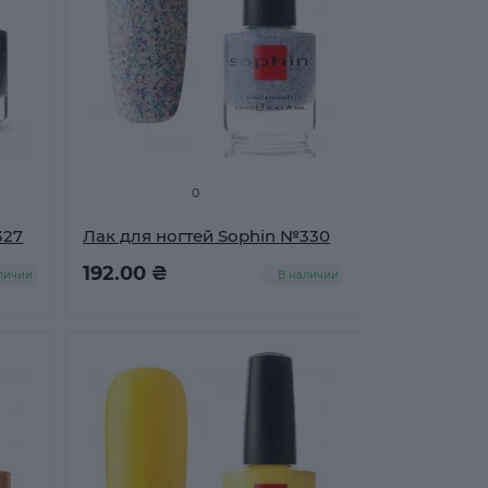
0
327
Лак для ногтей Sophin №330
192.00 ₴
личии
В наличии