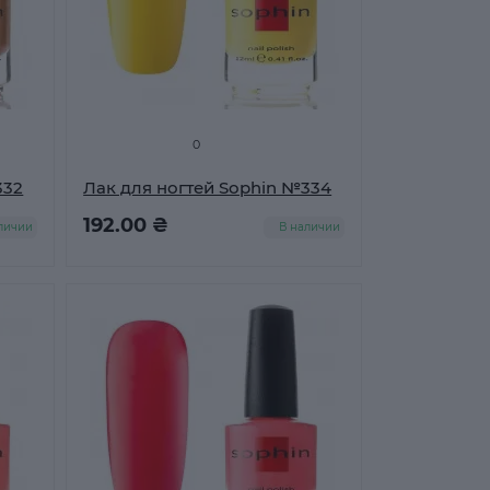
0
332
Лак для ногтей Sophin №334
192.00 ₴
личии
В наличии