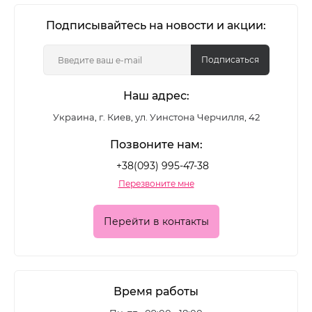
В категории представлены классические
Подписывайтесь на новости и акции:
цветные лаки, глянцевые и матовые формулы,
покрытия с шиммером и глиттером - для
Подписаться
повседневного маникюра и выразительных
Наш адрес:
акцентных дизайнов.
Украина, г. Киев, ул. Уинстона Черчилля, 42
Какие лаки для ногтей
Позвоните нам:
представлены в каталоге
+38(093) 995-47-38
Перезвоните мне
Ассортимент позволяет подобрать покрытие для
разных задач:
Перейти в контакты
• классические цветные лаки для ежедневного
маникюра
• глянцевые формулы с глубоким блеском
Время работы
• матовые лаки для современного