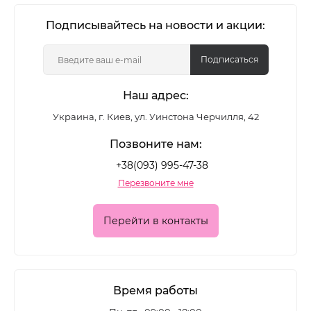
В категории представлены классические
Подписывайтесь на новости и акции:
цветные лаки, глянцевые и матовые формулы,
покрытия с шиммером и глиттером - для
Подписаться
повседневного маникюра и выразительных
Наш адрес:
акцентных дизайнов.
Украина, г. Киев, ул. Уинстона Черчилля, 42
Какие лаки для ногтей
Позвоните нам:
представлены в каталоге
+38(093) 995-47-38
Перезвоните мне
Ассортимент позволяет подобрать покрытие для
разных задач:
Перейти в контакты
• классические цветные лаки для ежедневного
маникюра
• глянцевые формулы с глубоким блеском
Время работы
• матовые лаки для современного