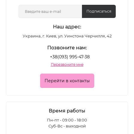
цветные лаки, глянцевые и матовые формулы,
покрытия с шиммером и глиттером - для
Подписаться
повседневного маникюра и выразительных
Наш адрес:
акцентных дизайнов.
Украина, г. Киев, ул. Уинстона Черчилля, 42
Какие лаки для ногтей
Позвоните нам:
представлены в каталоге
+38(093) 995-47-38
Перезвоните мне
Ассортимент позволяет подобрать покрытие для
разных задач:
Перейти в контакты
• классические цветные лаки для ежедневного
маникюра
• глянцевые формулы с глубоким блеском
Время работы
• матовые лаки для современного
Пн-пт - 09:00 - 18:00
Суб-Вс - выходной
минималистичного эффекта